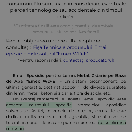
consumuri. Nu sunt luate în considerare eventuale
pierderi tehnologice sau accidentale din timpul
aplicării.
*Cantitatea finală este condiționată și de ambalajul
produsului. Nu se pot livra fracții
.
Pentru obținerea unor rezultate optime
consultați:
Fișa Tehnică a produsului: Email
epoxidic hidrosolubil “Emex WD-E”
*Pentru recomandări,
contactați producătorul!
Email Epoxidic pentru Lemn, Metal, Zidarie pe Baza
de Apa “Emex WD-E”
- un sistem bicomponent, de
ultima generatie, destinat acoperirii de diverse suprafete
din lemn, metal, beton si zidarie, fibra de sticla, etc.
Un avantaj remarcabil, al acestui email epoxidic, este
absenta mirosului specific
vopselelor epoxidice
solventate. Astfel, in zonele de interior, carora le este
dedicat, utilizarea este mai agreabila, si mai usor de
tolerat, in conditiile in care putem spune ca
nu se elimina
mirosuri
.