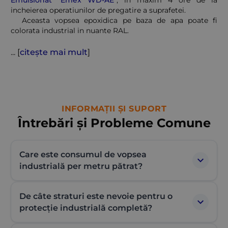
incheierea operatiunilor de pregatire a suprafetei.
Aceasta
vopsea epoxidica pe baza de apa
poate fi
colorata industrial in nuante RAL.
... [
citește mai mult
]
INFORMAȚII ȘI SUPORT
Întrebări și Probleme Comune
Care este consumul de vopsea
industrială per metru pătrat?
Consumul specific al vopselelor industriale
De câte straturi este nevoie pentru o
protecție industrială completă?
variază între 110 și 150 g/m²/strat, în funcție de
tipul sistemului ales și de starea suportului