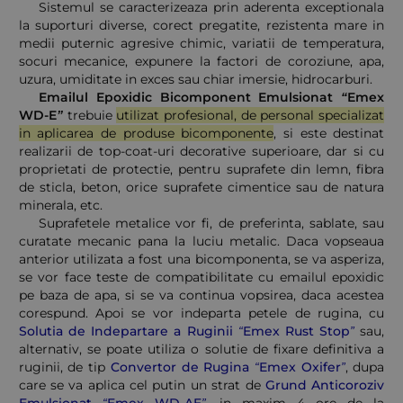
Sistemul se caracterizeaza prin aderenta exceptionala
la suporturi diverse, corect pregatite, rezistenta mare in
medii puternic agresive chimic, variatii de temperatura,
socuri mecanice, expunere la factori de coroziune, apa,
uzura, umiditate in exces sau chiar imersie, hidrocarburi.
Emailul Epoxidic Bicomponent Emulsionat “Emex
WD-E”
trebuie
utilizat profesional, de personal specializat
in aplicarea de produse bicomponente
, si este destinat
realizarii de top-coat-uri decorative superioare, dar si cu
proprietati de protectie, pentru suprafete din lemn, fibra
de sticla, beton, orice suprafete cimentice sau de natura
minerala, etc.
Suprafetele metalice vor fi, de preferinta, sablate, sau
curatate mecanic pana la luciu metalic. Daca vopseaua
anterior utilizata a fost una bicomponenta, se va asperiza,
se vor face teste de compatibilitate cu emailul epoxidic
pe baza de apa, si se va continua vopsirea, daca acestea
corespund. Apoi se vor indeparta petele de rugina, cu
Solutia de Indepartare a Ruginii “Emex Rust Stop”
sau,
alternativ, se poate utiliza o solutie de fixare definitiva a
ruginii, de tip
Convertor de Rugina “Emex Oxifer”
, dupa
care se va aplica cel putin un strat de
Grund Anticoroziv
Emulsionat “Emex WD-AE”
, in maxim 4 ore de la