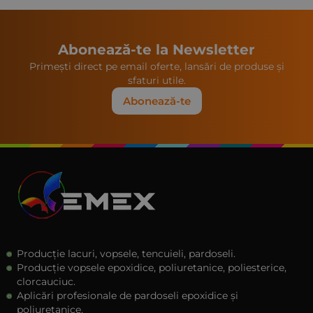
contribuie semnificativ la consumul total.
Calculul corect al necesarului trebuie să
includă o rezervă de 10 - 15% față de suprafața
Abonează-te la Newsletter
netă.
Primești direct pe email oferte, lansări de produse și
sfaturi utile.
Abonează-te
Producție lacuri, vopsele, tencuieli, pardoseli.
Producție vopsele epoxidice, poliuretanice, poliesterice,
clorcauciuc.
Aplicări profesionale de pardoseli epoxidice și
poliuretanice.