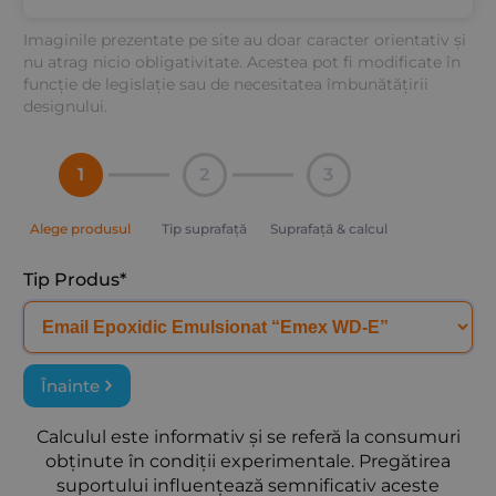
Imaginile prezentate pe site au doar caracter orientativ și
nu atrag nicio obligativitate. Acestea pot fi modificate în
funcție de legislație sau de necesitatea îmbunătățirii
designului.
1
2
3
Tip Produs*
Înainte
Calculul este informativ și se referă la consumuri
obținute în condiții experimentale. Pregătirea
suportului influențează semnificativ aceste