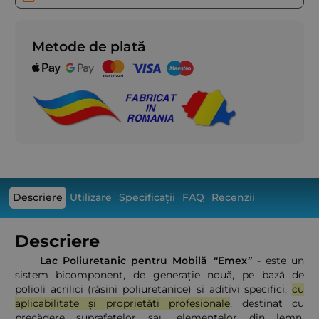
Metode de plată
Descriere
Utilizare
Specificații
FAQ
Recenzii
Descriere
Lac Poliuretanic pentru Mobilă “Emex”
- este un
sistem bicomponent, de generație nouă, pe bază de
polioli acrilici (rășini poliuretanice) și aditivi specifici,
cu
aplicabilitate și proprietăți profesionale
, destinat cu
precădere suprafețelor sau elementelor din lemn.