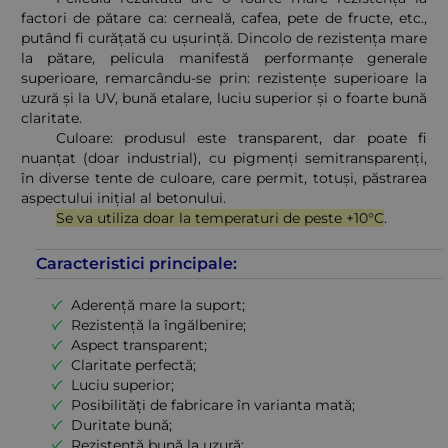
factori de pătare ca: cerneală, cafea, pete de fructe, etc.,
putând fi curățată cu ușurință. Dincolo de rezistența mare
la pătare, pelicula manifestă performanțe generale
superioare, remarcându-se prin: rezistențe superioare la
uzură și la UV, bună etalare, luciu superior și o foarte bună
claritate.
Culoare: produsul este transparent, dar poate fi
nuanțat (doar industrial), cu pigmenți semitransparenți,
în diverse tente de culoare, care permit, totuși, păstrarea
aspectului inițial al betonului.
Se va utiliza doar la temperaturi de peste +10°C
.
Caracteristici principale:
Aderență mare la suport;
Rezistență la îngălbenire;
Aspect transparent;
Claritate perfectă;
Luciu superior;
Posibilități de fabricare în varianta mată;
Duritate bună;
Rezistență bună la uzură;