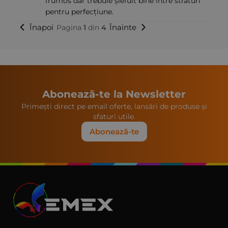
frumos dar trebuie șlefuit bine între straturi
pentru perfecțiune.
Înapoi
Înainte
Pagina
1
din
4
Abonează-te la Newsletter
Primești direct pe email oferte, lansări de produse și
sfaturi utile.
Abonează-te