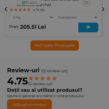
În stoc
4.73
(15)
205.51
Lei
Preț:
P
Vezi toate Produsele
Review-uri
(12 review-uri)
4.75
12 review-uri
Deții sau ai utilizat produsul?
Spune-ți părerea acordând o notă produsului.
Adaugă un review