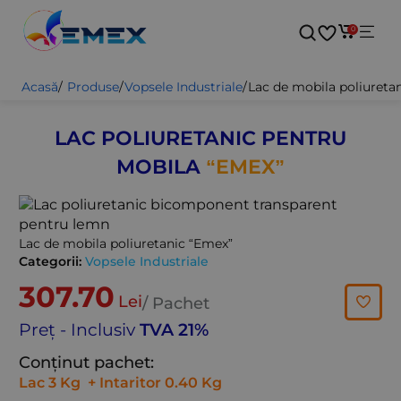
0
Acasă
/
Produse
/
Vopsele Industriale
/
Lac de mobila poliureta
LAC POLIURETANIC PENTRU
MOBILA
“EMEX”
Lac de mobila poliuretanic “Emex”
Categorii:
Vopsele Industriale
307.70
Lei
/ Pachet
Preț - Inclusiv
TVA 21%
Conținut pachet:
Lac
3 Kg
+ Intaritor 0.40 Kg