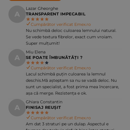
Lazar Gheorghe
A
TRANSPARENT IMPECABIL
Cumpărător verificat Emex.ro
Nu schimbă deloc culoarea lemnului natural.
Se vede textura fibrelor, exact cum vroiam.
Super mulțumit!
Miu Elena
A
SE POATE ÎMBUNĂTĂȚI ?
Cumpărător verificat Emex.ro
Lacul schimbă puțin culoarea la lemnul
deschis.Mă așteptam sa nu se vadă deloc. Nu
sunt un specialist, a fost prima mea încercare,
așa că merge. Rezistența e ok.
Ghiara Constantin
A
FINISAJ REUȘIT
Cumpărător verificat Emex.ro
Am dat 3 straturi pe un dulap. Aspectul e