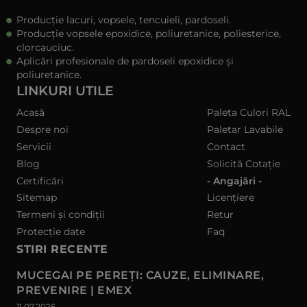
Producție lacuri, vopsele, tencuieli, pardoseli.
Producție vopsele epoxidice, poliuretanice, poliesterice,
clorcauciuc.
Aplicări profesionale de pardoseli epoxidice și
poliuretanice.
LINKURI UTILE
Acasă
Paleta Culori RAL
Despre noi
Paletar Lavabile
Servicii
Contact
Blog
Solicită Cotație
Certificări
- Angajări -
Sitemap
Licențiere
Termeni și condiții
Retur
Protecție date
Faq
STIRI RECENTE
MUCEGAI PE PEREȚI: CAUZE, ELIMINARE,
PREVENIRE | EMEX
11.07.2026