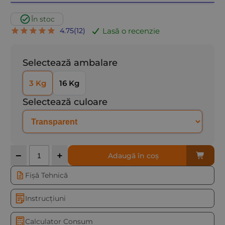
În stoc
Lasă o recenzie
4.75
(
12
)
Selectează ambalare
3 Kg
16 Kg
Selectează culoare
Cantitate
−
+
Adaugă în coș
Fișă Tehnică
Instrucțiuni
Calculator Consum