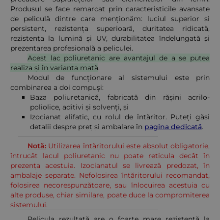
Produsul se face remarcat prin caracteristicile avansate
de peliculă dintre care menționăm: luciul superior și
persistent, rezistența superioară, duritatea ridicată,
rezistența la lumină și UV, durabilitatea îndelungată și
prezentarea profesională a peliculei.
Acest lac poliuretanic are avantajul de a se putea
realiza și în varianta mată
.
Modul de funcționare al sistemului este prin
combinarea a doi compuși:
Baza poliuretanică, fabricată din rășini acrilo-
poliolice, aditivi și solvenți, și
Izocianat alifatic, cu rolul de întăritor. Puteți găsi
detalii despre preț și ambalare în
pagina dedicată
.
Notă:
Utilizarea întăritorului este absolut obligatorie,
întrucât lacul poliuretanic nu poate reticula decât în
prezența acestuia. Izocianatul se livrează predozat, în
ambalaje separate. Nefolosirea întăritorului recomandat,
folosirea necorespunzătoare, sau înlocuirea acestuia cu
alte produse, chiar similare, poate duce la compromiterea
sistemului.
Pelicula rezultată are o foarte mare rezistență la