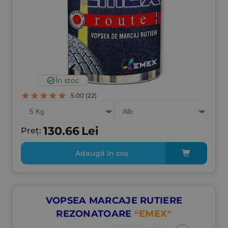
În stoc
5.00
(22)
130.66
Lei
Preț:
Adaugă în coș
VOPSEA MARCAJE RUTIERE
REZONATOARE
“EMEX”