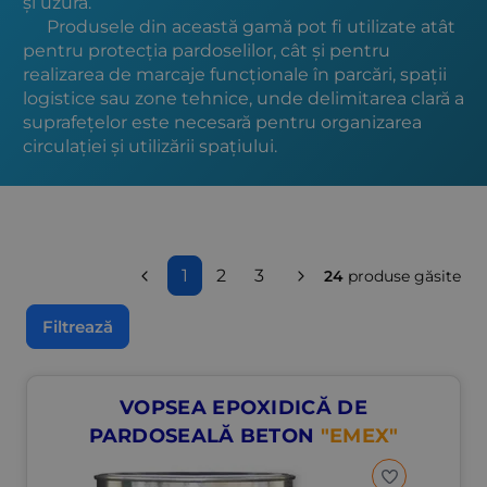
și uzură.
Produsele din această gamă pot fi utilizate atât
pentru protecția pardoselilor, cât și pentru
realizarea de marcaje funcționale în parcări, spații
logistice sau zone tehnice, unde delimitarea clară a
suprafețelor este necesară pentru organizarea
circulației și utilizării spațiului.
1
2
3
24
produse găsite
Filtrează
VOPSEA EPOXIDICĂ DE
PARDOSEALĂ BETON
"EMEX"