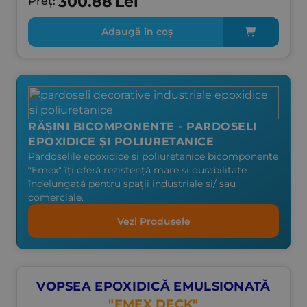
300.88
Lei
Preț:
Adaugă în coș
RĂȘINI BICOMPONENTE - PARDOSELI
EPOXIDICE ȘI POLIURETANICE
Pardoselile epoxidice și poliuretanice bicomponente
“Emex” îți oferă rezistență mare și durabilitate
îndelungată pentru spații industriale și/ sau
comerciale.
Vezi Produsele
VOPSEA EPOXIDICĂ EMULSIONATĂ
"EMEX DECK"