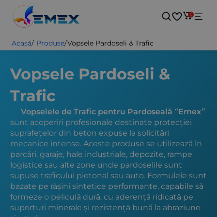
0
Acasă
/
Produse
/
Vopsele Pardoseli & Trafic
Vopsele Pardoseli &
Trafic
Vopselele de Trafic pentru Pardoseală “Emex”
sunt acoperiri profesionale destinate protecției
suprafețelor din beton expuse la solicitări
mecanice intense. Aceste produse se utilizează în
parcări, garaje, hale industriale, depozite, rampe
logistice sau alte zone unde pardoselile sunt
supuse traficului pietonal sau auto. Formulele sunt
bazate pe rășini sintetice performante, capabile să
formeze o peliculă dură, cu aderență ridicată pe
suporturi minerale și rezistență bună la abraziune