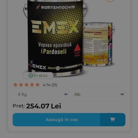
În stoc
4.74
(31)
254.07
Lei
Preț:
Adaugă în coș