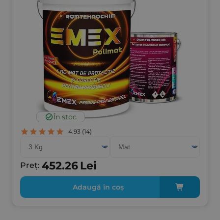
În stoc
4.93
(14)
452.26
Lei
Preț:
Adaugă în coș