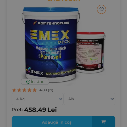
În stoc
4.88
(17)
458.49
Lei
Preț:
Adaugă în coș