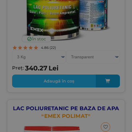
În stoc
4.86
(22)
340.27
Lei
Preț:
Adaugă în coș
LAC POLIURETANIC PE BAZA DE APA
“EMEX POLIMAT”