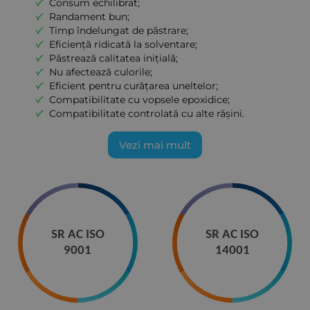
Consum echilibrat;
Randament bun;
Timp îndelungat de păstrare;
Eficiență ridicată la solventare;
Păstrează calitatea inițială;
Nu afectează culorile;
Eficient pentru curățarea uneltelor;
Compatibilitate cu vopsele epoxidice;
Compatibilitate controlată cu alte rășini.
Vezi mai mult
SR AC ISO
SR AC ISO
9001
14001