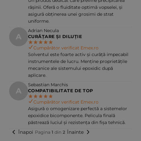
Un produs dedicat care previne precipitarea
rășinii. Oferă o fluiditate optimă vopselei, și
asigură obținerea unei grosimi de strat
uniforme.
Adrian Necula
A
CURĂȚARE ȘI DILUȚIE
Cumpărător verificat Emex.ro
Solventul este foarte activ și curăță impecabil
instrumentele de lucru. Menține proprietățile
mecanice ale sistemului epoxidic după
aplicare.
Sebastian Marchis
A
COMPATIBILITATE DE TOP
Cumpărător verificat Emex.ro
Asigură o omogenizare perfectă a sistemelor
epoxidice bicomponente. Pelicula finală
păstrează luciul și rezistența din fișa tehnică.
Înapoi
Înainte
Pagina
1
din
2