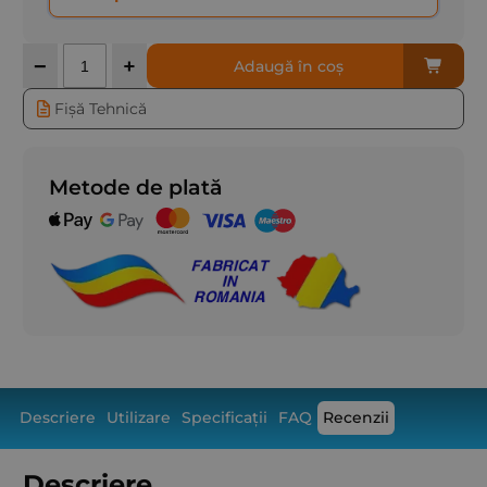
Cantitate
−
+
Adaugă în coș
Fișă Tehnică
Metode de plată
Descriere
Utilizare
Specificații
FAQ
Recenzii
Descriere