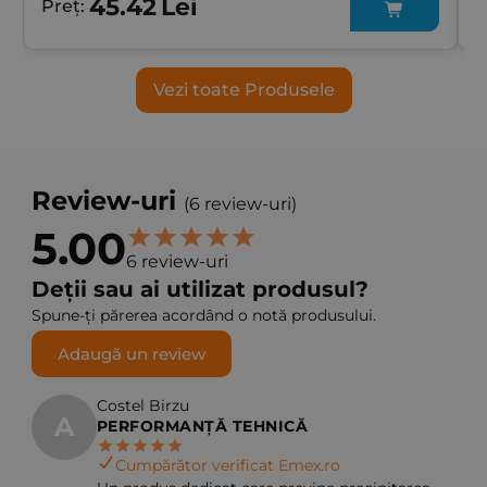
45.42
Lei
Preț:
P
Vezi toate Produsele
Review-uri
(6 review-uri)
5.00
6 review-uri
Deții sau ai utilizat produsul?
Spune-ți părerea acordând o notă produsului.
Adaugă un review
Costel Birzu
A
PERFORMANȚĂ TEHNICĂ
Cumpărător verificat Emex.ro