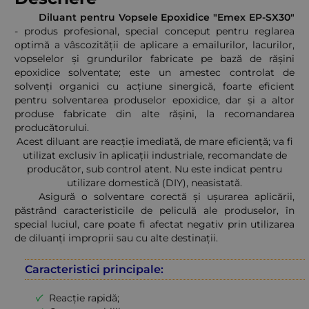
Diluant pentru Vopsele Epoxidice "Emex EP-SX30"
- produs profesional, special conceput pentru reglarea
optimă a vâscozității de aplicare a emailurilor, lacurilor,
vopselelor și grundurilor fabricate pe bază de rășini
epoxidice solventate; este un amestec controlat de
solvenți organici cu acțiune sinergică, foarte eficient
pentru solventarea produselor epoxidice, dar și a altor
produse fabricate din alte rășini, la recomandarea
producătorului.
Acest diluant are reacție imediată, de mare eficiență; va fi
utilizat exclusiv în aplicații industriale, recomandate de
producător, sub control atent. Nu este indicat pentru
utilizare domestică (DIY), neasistată.
Asigură o solventare corectă și ușurarea aplicării,
păstrând caracteristicile de peliculă ale produselor, în
special luciul, care poate fi afectat negativ prin utilizarea
de diluanți improprii sau cu alte destinații.
Caracteristici principale:
Reacție rapidă;