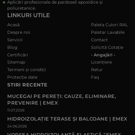
Aplicări profesionale de pardoseli epoxidice și
poliuretanice.
LINKURI UTILE
Acasă
Paleta Culori RAL
Despre noi
Paletar Lavabile
Servicii
Contact
Blog
Solicită Cotație
Certificări
- Angajări -
Sitemap
Licențiere
Termeni și condiții
Retur
Protecție date
Faq
STIRI RECENTE
MUCEGAI PE PEREȚI: CAUZE, ELIMINARE,
PREVENIRE | EMEX
11.07.2026
HIDROIZOLAȚIE TERASE ȘI BALCOANE | EMEX
24.06.2026
VOPSEA HIDROIZOLANTĂ ELASTICĂ “EMEX