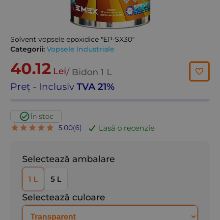
Solvent vopsele epoxidice "EP-SX30"
Categorii:
Vopsele Industriale
40.12
Lei
/ Bidon
1 L
Preț - Inclusiv
TVA 21%
În stoc
Lasă o recenzie
5.00
(
6
)
Selectează ambalare
1 L
5 L
Selectează culoare