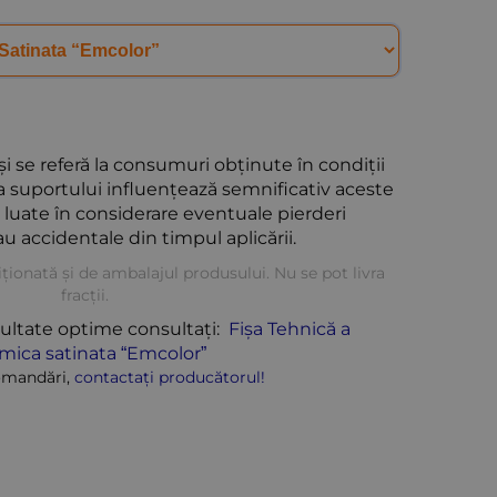
și se referă la consumuri obținute în condiții
 suportului influențează semnificativ aceste
luate în considerare eventuale pierderi
u accidentale din timpul aplicării.
iționată și de ambalajul produsului. Nu se pot livra
fracții
.
ultate optime consultați:
Fișa Tehnică a
mica satinata “Emcolor”
omandări,
contactați producătorul!