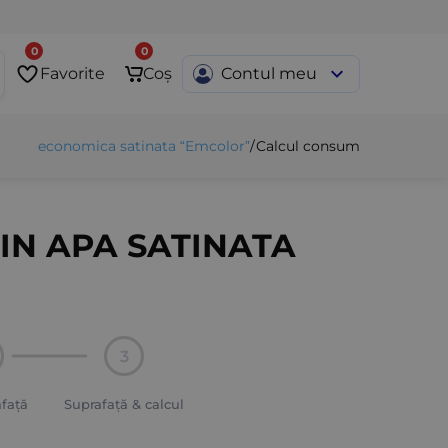
0
0
Favorite
Coș
Contul meu
psea economica satinata “Emcolor”
/
Calcul consum
IN APA SATINATA
3