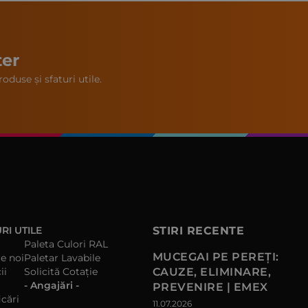
ter
oduse și sfaturi utile.
RI UTILE
STIRI RECENTE
Paleta Culori RAL
MUCEGAI PE PEREȚI:
e noi
Paletar Lavabile
ii
Solicită Cotație
CAUZE, ELIMINARE,
- Angajări -
PREVENIRE | EMEX
icări
11.07.2026