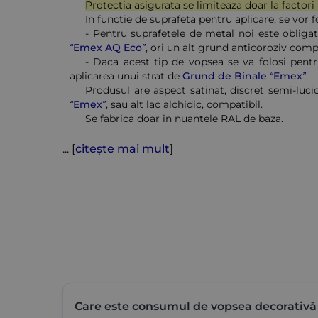
Protectia asigurata se limiteaza doar la factori
In functie de suprafeta pentru aplicare, se vor 
- Pentru suprafetele de metal noi este obligat
“Emex AQ Eco”
, ori un alt grund anticoroziv com
- Daca acest tip de vopsea se va folosi pentru
aplicarea unui strat de
Grund de Binale “Emex”
.
Produsul are aspect satinat, discret semi-luci
“Emex”
, sau alt lac alchidic, compatibil.
Se fabrica doar in nuantele RAL de baza.
... [
citește mai mult
]
Care este consumul de vopsea decorativă