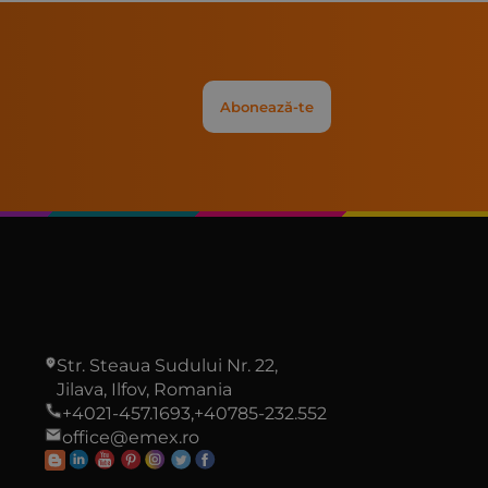
Abonează-te
Str. Steaua Sudului Nr. 22,
Jilava, Ilfov, Romania
+4021-457.1693,
+40785-232.552
office@emex.ro