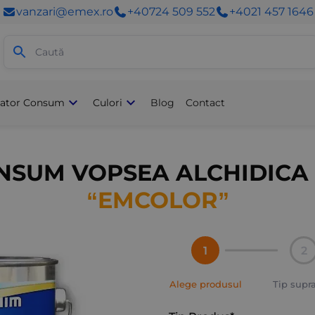
vanzari@emex.ro
+40724 509 552
+4021 457 1646
Acasă
/
Vopsele Decorative
/
Vo
lator Consum
Culori
Blog
Contact
SUM VOPSEA ALCHIDICA 
“EMCOLOR”
1
2