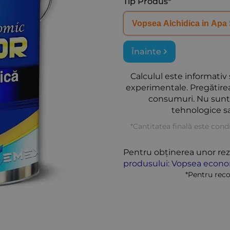
Tip Produs*
Înainte
Calculul este informativ 
experimentale. Pregătirea
consumuri. Nu sunt 
tehnologice sa
*Cantitatea finală este cond
Pentru obținerea unor rez
produsului: Vopsea econo
*Pentru rec