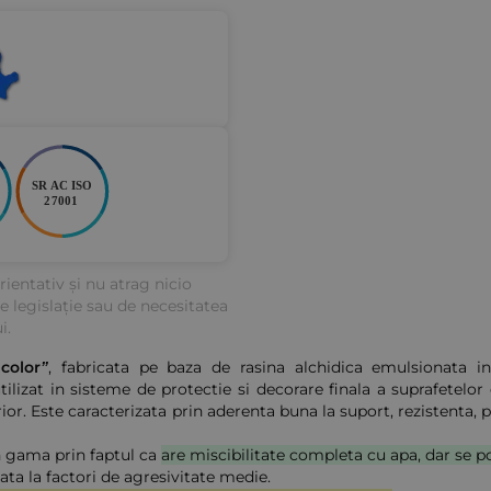
ientativ și nu atrag nicio
de legislație sau de necesitatea
i.
color”
, fabricata pe baza de rasina alchidica emulsionata in 
zat in sisteme de protectie si decorare finala a suprafetelor 
terior. Este caracterizata prin aderenta buna la suport, rezistenta,
in gama prin faptul ca
are miscibilitate completa cu apa, dar se po
ata la factori de agresivitate medie.