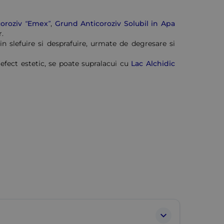
coroziv “Emex”
,
Grund Anticoroziv Solubil in Apa
r.
in slefuire si desprafuire, urmate de degresare si
 efect estetic, se poate supralacui cu
Lac Alchidic