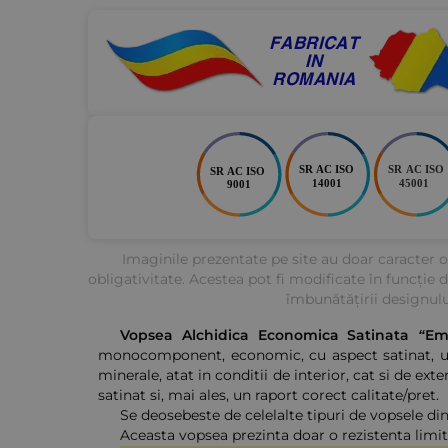
Imaginile prezentate pe site au doar caracter or
obligativitate. Acestea pot fi modificate în funcție 
îmbunătățirii designulu
Vopsea Alchidica Economica Satinata “Em
monocomponent, economic, cu aspect satinat, utili
minerale, atat in conditii de interior, cat si de ex
satinat si, mai ales, un raport corect calitate/pret.
Se deosebeste de celelalte tipuri de vopsele d
Aceasta vopsea prezinta doar o rezistenta limit