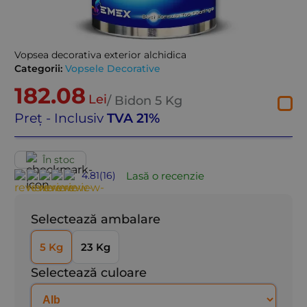
Vopsea decorativa exterior alchidica
Categorii:
Vopsele Decorative
182.08
Lei
/ Bidon
5 Kg
Preț - Inclusiv
TVA 21%
În stoc
Lasă o recenzie
4.81
(
16
)
Selectează ambalare
5 Kg
23 Kg
Selectează culoare