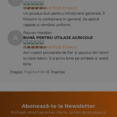
Cumpărător verificat Emex.ro
Un produs bun pentru întreținere generală. Îl
folosim la containere în general. Se aplică
repede și rămâne uniform.
Razvan Harabor
A
BUNĂ PENTRU UTILAJE AGRICOLE
Cumpărător verificat Emex.ro
Am vopsit picioarele de fier și șezutul din lemn
la niște bănci. S-a prins bine pe ambele și arată
bine.
Înapoi
Înainte
Pagina
1
din
6
Abonează-te la Newsletter
Primești direct pe email oferte, lansări de produse și