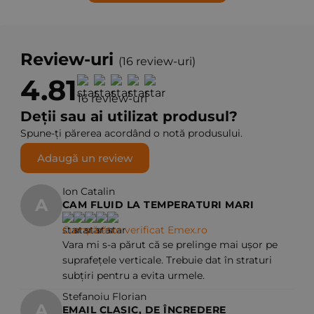
Review-uri
(16 review-uri)
4.81
16 review-uri
Deții sau ai utilizat produsul?
Spune-ți părerea acordând o notă produsului.
Adaugă un review
Ion Catalin
A
CAM FLUID LA TEMPERATURI MARI
Cumpărător verificat Emex.ro
Vara mi s-a părut că se prelinge mai ușor pe
suprafețele verticale. Trebuie dat în straturi
subțiri pentru a evita urmele.
Stefanoiu Florian
A
EMAIL CLASIC, DE ÎNCREDERE