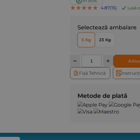
În stoc
4.87
(
15
)
Lasă o
Selectează ambalare
5 Kg
23 Kg
Cantitate
−
+
Adau
Fișă Tehnică
Instrucț
Metode de plată