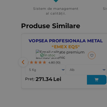
Sistem de management
S
al calității.
Produse Similare
VOPSEA PROFESIONALA METAL
“EMEX EQS”
În stoc
4.80
(10)
271.34
Lei
Preț: