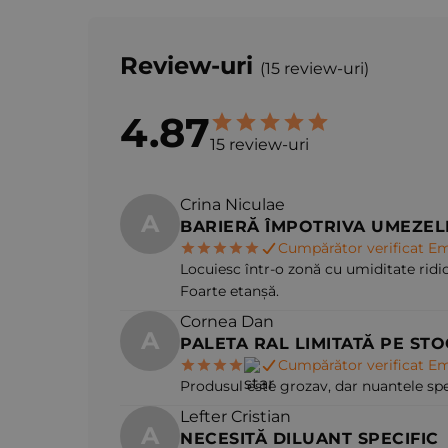
Review-uri
(15 review-uri)
4.87
15 review-uri
Crina Niculae
A
BARIERĂ ÎMPOTRIVA UMEZELI
Cumpărător verificat Em
Locuiesc într-o zonă cu umiditate ridi
Foarte etanșă.
Cornea Dan
A
PALETA RAL LIMITATĂ PE STO
Cumpărător verificat Em
Produsul este grozav, dar nuantele spec
Lefter Cristian
A
NECESITĂ DILUANT SPECIFIC