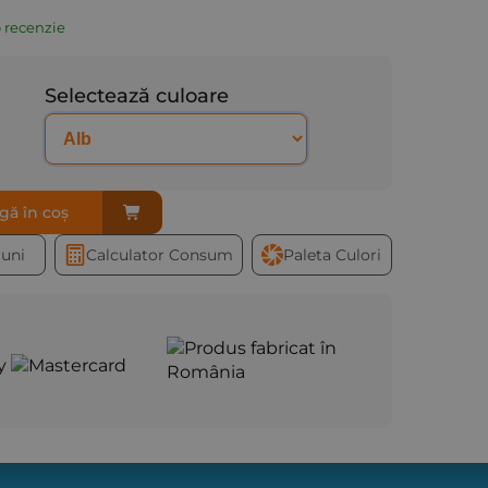
 recenzie
Selectează culoare
gă în coș
iuni
Calculator Consum
Paleta Culori