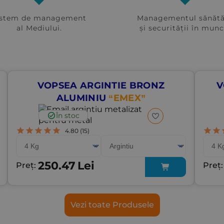
istem de management
Managementul sănătă
al Mediului.
și securității în munc
VOPSEA ARGINTIE BRONZ
V
ALUMINIU
“EMEX”
În stoc
4.80
(15)
250.47
Lei
Preț:
Preț
Vezi toate Produsele