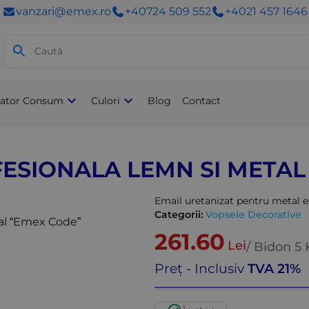
vanzari@emex.ro
+40724 509 552
+4021 457 1646
Acasă
/
Produse
/
Vopsel
lator Consum
Culori
Blog
Contact
ESIONALA LEMN SI META
Email uretanizat pentru metal e
Categorii:
Vopsele Decorative
261.60
Lei
/ Bidon
5 
Preț - Inclusiv
TVA 21%