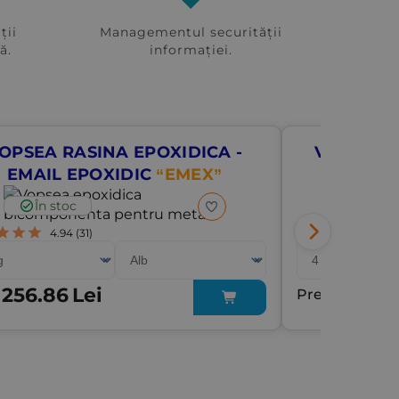
ții
Managementul securității
ă.
informației.
OPSEA RASINA EPOXIDICA -
VOPSEA 
EMAIL EPOXIDIC
“EMEX”
În stoc
În st
4.94
(31)
4.
256.86
Lei
217.85
:
Preț: