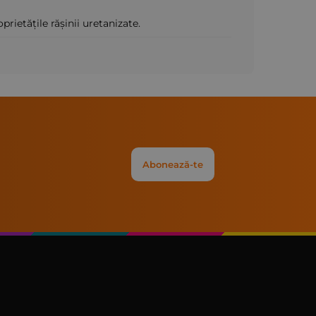
rietățile rășinii uretanizate.
Abonează-te