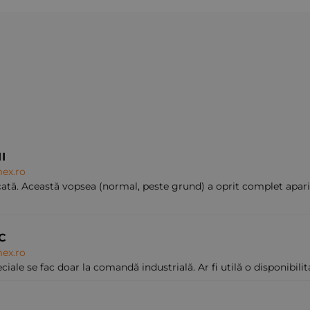
I
ex.ro
cată. Această vopsea (normal, peste grund) a oprit complet apariț
C
ex.ro
iale se fac doar la comandă industrială. Ar fi utilă o disponibili