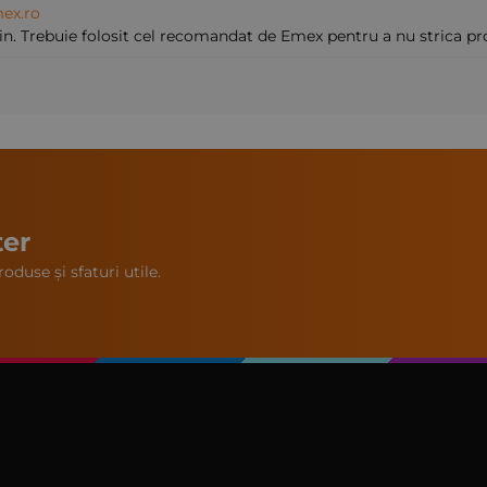
ex.ro
in. Trebuie folosit cel recomandat de Emex pentru a nu strica prop
ter
oduse și sfaturi utile.