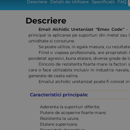
Descriere
Detalii de Utilizare
Specificații
FAQ
Descriere
Email Alchidic Uretanizat “Emex Code”
- 
principal la aplicarea pe suporturi din metal sau le
umiditate si coroziune.
Se poate utiliza, in egala masura, cu rezultate
Fiind o vopsea profesionala, are proprietati 
ponderat agresivi, buna etalare, diverse grade de lu
Dincolo de rezistenta foarte mare la factori a
care o face utilizabila inclusiv in industria nav
generate de ceata salina.
Emailul alchidic uretanizat poate fi colorat in
Caracteristici principale:
Aderenta la suporturi diferite;
Putere de acoperire foarte mare;
Rezistenta la uzura;
Etalare superioara;
Proprietati decorative;