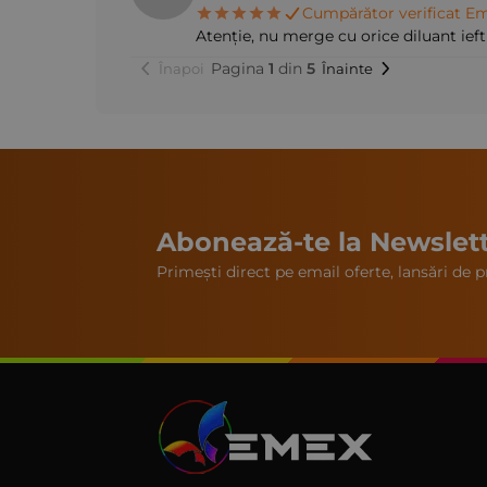
Cumpărător verificat Em
Atenție, nu merge cu orice diluant ieft
Pagina
1
din
5
Înapoi
Înainte
Abonează-te la Newslet
Primești direct pe email oferte, lansări de pr