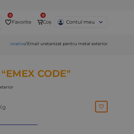
0
0
Favorite
Coș
Contul meu
e Decorative
/
Email uretanizat pentru metal exterior
L
“EMEX CODE”
xterior
Kg