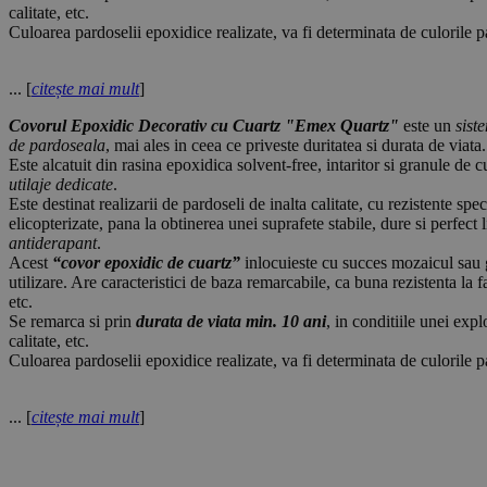
calitate, etc.
Culoarea pardoselii epoxidice realizate, va fi determinata de culorile pa
... [
citește mai mult
]
Covorul Epoxidic Decorativ cu Cuartz "Emex Quartz"
este un
sist
de pardoseala
, mai ales in ceea ce priveste duritatea si durata de viata.
Este alcatuit din rasina epoxidica solvent-free, intaritor si granule de 
utilaje dedicate
.
Este destinat realizarii de pardoseli de inalta calitate, cu rezistente sp
elicopterizate, pana la obtinerea unei suprafete stabile, dure si perfect
antiderapant
.
Acest
“covor epoxidic de cuartz”
inlocuieste cu succes mozaicul sau gr
utilizare. Are caracteristici de baza remarcabile, ca buna rezistenta la f
etc.
Se remarca si prin
durata de viata min. 10 ani
, in conditiile unei expl
calitate, etc.
Culoarea pardoselii epoxidice realizate, va fi determinata de culorile pa
... [
citește mai mult
]