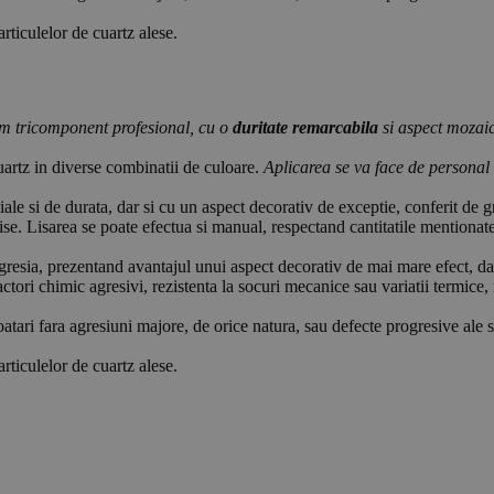
rticulelor de cuartz alese.
em tricomponent profesional, cu o
duritate remarcabila
si aspect mozaic
cuartz in diverse combinatii de culoare.
Aplicarea se va face de personal s
eciale si de durata, dar si cu un aspect decorativ de exceptie, conferit de 
 lise. Lisarea se poate efectua si manual, respectand cantitatile mentionat
esia, prezentand avantajul unui aspect decorativ de mai mare efect, dar si
actori chimic agresivi, rezistenta la socuri mecanice sau variatii termice, 
oatari fara agresiuni majore, de orice natura, sau defecte progresive ale su
rticulelor de cuartz alese.