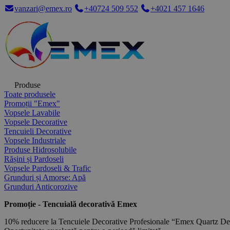
vanzari@emex.ro
+40724 509 552
+4021 457 1646
Produse
Toate produsele
Promoții "Emex"
Vopsele Lavabile
Vopsele Decorative
Tencuieli Decorative
Vopsele Industriale
Produse Hidrosolubile
Rășini și Pardoseli
Vopsele Pardoseli & Trafic
Grunduri și Amorse: Apă
Grunduri Anticorozive
Promoție - Tencuială decorativă Emex
10% reducere la Tencuiele Decorative Profesionale “Emex Quartz De