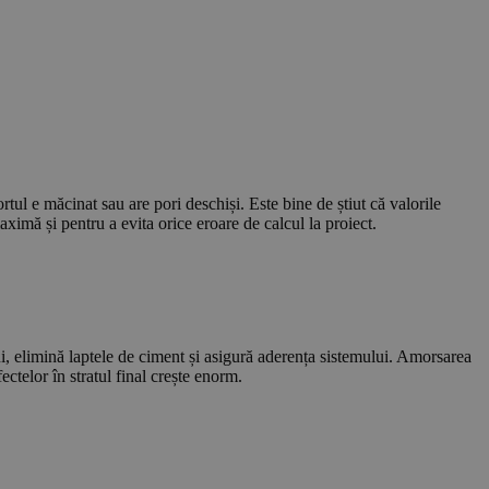
ul e măcinat sau are pori deschiși. Este bine de știut că valorile
aximă și pentru a evita orice eroare de calcul la proiect.
ui, elimină laptele de ciment și asigură aderența sistemului. Amorsarea
ectelor în stratul final crește enorm.