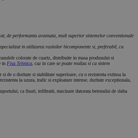
at, de performanta avansata, mult superior sistemelor conventionale
pecializat in utilizarea rasinilor bicomponente si, preferabil, cu
granulele colorate de cuartz, distribuite in masa produsului si
e in
Fisa Tehnica
, caz in care
se poate realiza si ca sistem
 de o duritate si stabilitate superioare, cu o rezistenta extinsa la
rezistenta la uzura, trafic si exploatare intense, duritate exceptionala,
portului, ca fisuri, infiltratii, macinare datorata betonului de slaba