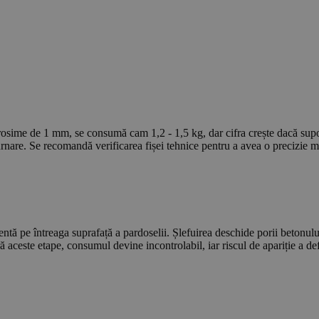
osime de 1 mm, se consumă cam 1,2 - 1,5 kg, dar cifra crește dacă suport
turnare. Se recomandă verificarea fișei tehnice pentru a avea o precizie m
entă pe întreaga suprafață a pardoselii. Șlefuirea deschide porii betonul
ă aceste etape, consumul devine incontrolabil, iar riscul de apariție a def