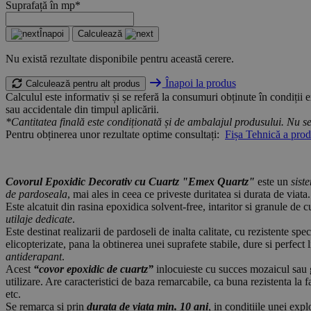
Suprafață în mp*
Înapoi
Calculează
Nu există rezultate disponibile pentru această cerere.
Înapoi la produs
Calculează pentru alt produs
Calculul este informativ și se referă la consumuri obținute în condiții
sau accidentale din timpul aplicării.
*Cantitatea finală este condiționată și de ambalajul produsului. Nu se 
Pentru obținerea unor rezultate optime consultați:
Fișa Tehnică a prod
Covorul Epoxidic Decorativ cu Cuartz "Emex Quartz"
este un
sist
de pardoseala
, mai ales in ceea ce priveste duritatea si durata de viata.
Este alcatuit din rasina epoxidica solvent-free, intaritor si granule de 
utilaje dedicate
.
Este destinat realizarii de pardoseli de inalta calitate, cu rezistente sp
elicopterizate, pana la obtinerea unei suprafete stabile, dure si perfect
antiderapant
.
Acest
“covor epoxidic de cuartz”
inlocuieste cu succes mozaicul sau gr
utilizare. Are caracteristici de baza remarcabile, ca buna rezistenta la f
etc.
Se remarca si prin
durata de viata min. 10 ani
, in conditiile unei expl