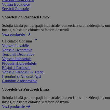
Vopsiri Epoxidice
Servicii Generale
Vopselele de Pardoseli Emex
Soluția ideală pentru spații industriale, comerciale sau rezidențiale, und
intens, substanțe chimice și factori de uzură.
Vezi produsele
Calculator Consum
Vopsele Lavabile
Vopsele Decorative
Tencuieli Decorative
Vopsele Industriale
Produse Hidrosolubile
Rășini și Pardoseli
Vopsele Pardoseli & Trafic
Grunduri și Amorse: Apă
Grunduri Anticorozive
Vopselele de Pardoseli Emex
Soluția ideală pentru spații industriale, comerciale sau rezidențiale, und
intens, substanțe chimice și factori de uzură.
Vezi produsele