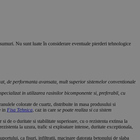
nsumuri. Nu sunt luate în considerare eventuale pierderi tehnologice
at, de performanta avansata, mult superior sistemelor conventionale
pecializat in utilizarea rasinilor bicomponente si, preferabil, cu
granulele colorate de cuartz, distribuite in masa produsului si
e in
Fisa Tehnica
, caz in care
se poate realiza si ca sistem
 de o duritate si stabilitate superioare, cu o rezistenta extinsa la
rezistenta la uzura, trafic si exploatare intense, duritate exceptionala,
portului, ca fisuri, infiltratii, macinare datorata betonului de slaba