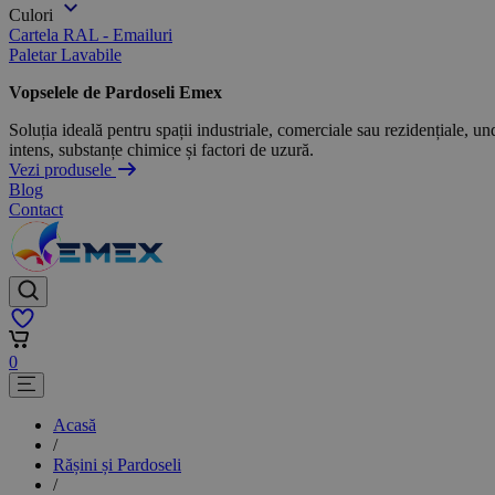
Culori
Cartela RAL - Emailuri
Paletar Lavabile
Vopselele de Pardoseli Emex
Soluția ideală pentru spații industriale, comerciale sau rezidențiale, und
intens, substanțe chimice și factori de uzură.
Vezi produsele
Blog
Contact
0
Acasă
/
Rășini și Pardoseli
/