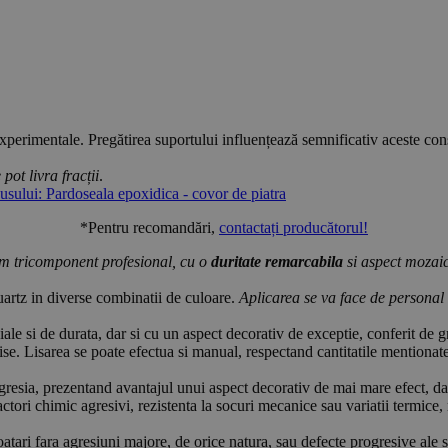
 experimentale. Pregătirea suportului influențează semnificativ aceste co
pot livra fracții
.
usului: Pardoseala epoxidica - covor de piatra
*Pentru recomandări,
contactați producătorul!
em tricomponent profesional, cu o
duritate remarcabila
si aspect mozaic
cuartz in diverse combinatii de culoare.
Aplicarea se va face de personal s
eciale si de durata, dar si cu un aspect decorativ de exceptie, conferit de 
 lise. Lisarea se poate efectua si manual, respectand cantitatile mentionat
esia, prezentand avantajul unui aspect decorativ de mai mare efect, dar si
actori chimic agresivi, rezistenta la socuri mecanice sau variatii termice, 
oatari fara agresiuni majore, de orice natura, sau defecte progresive ale su