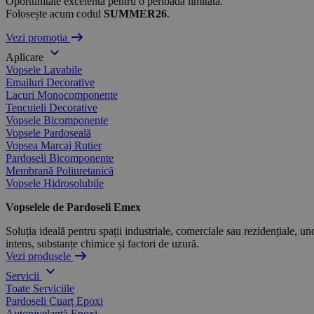
Oportunitate excelentă pentru o perioadă limitată.
Folosește acum codul
SUMMER26
.
Vezi promoția
Aplicare
Vopsele Lavabile
Emailuri Decorative
Lacuri Monocomponente
Tencuieli Decorative
Vopsele Bicomponente
Vopsele Pardoseală
Vopsea Marcaj Rutier
Pardoseli Bicomponente
Membrană Poliuretanică
Vopsele Hidrosolubile
Vopselele de Pardoseli Emex
Soluția ideală pentru spații industriale, comerciale sau rezidențiale, und
intens, substanțe chimice și factori de uzură.
Vezi produsele
Servicii
Toate Serviciile
Pardoseli Cuarț Epoxi
Autonivelantă Epoxi