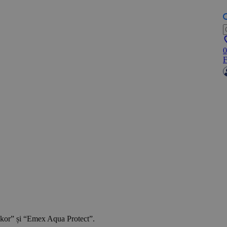
0
F
kor” și “Emex Aqua Protect”.