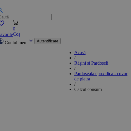
0
Coș
avorite
Autentificare
Contul meu
Acasă
/
Rășini și Pardoseli
/
Pardoseala epoxidica - covor
de piatra
/
Calcul consum