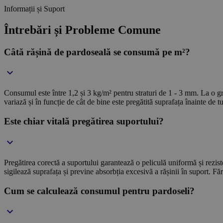
Informații și Suport
Întrebări și Probleme Comune
Câtă rășină de pardoseală se consumă pe m²?
Consumul este între 1,2 și 3 kg/m² pentru straturi de 1 - 3 mm. La o gr
variază și în funcție de cât de bine este pregătită suprafața înainte de 
Este chiar vitală pregătirea suportului?
Pregătirea corectă a suportului garantează o peliculă uniformă și rezist
sigilează suprafața și previne absorbția excesivă a rășinii în suport. Făr
Cum se calculează consumul pentru pardoseli?