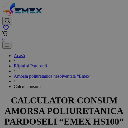
0
Acasă
/
Rășini și Pardoseli
/
Amorsa poliuretanica nesolventata “Emex”
/
Calcul consum
CALCULATOR CONSUM
AMORSA POLIURETANICA
PARDOSELI
“EMEX HS100”