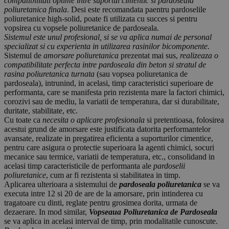
compatibilitati optime intre suportul cimentic si pardoseala
poliuretanica finala
. Desi este recomandata paentru pardoselile
poliuretanice high-solid, poate fi utilizata cu succes si pentru
vopsirea cu vopsele poliuretanice de pardoseala.
Sistemul este unul profesional, si se va aplica numai de personal
specializat si cu experienta in utilizarea rasinilor bicomponente
.
Sistemul de
amorsare poliuretanica
prezentat mai sus,
realizeaza o
compatibilitate perfecta intre pardoseala din beton si stratul de
rasina poliuretanica turnata
(sau vopsea poliuretanica de
pardoseala), intrunind, in acelasi, timp caracteristici superioare de
performanta, care se manifesta prin rezistenta mare la factori chimici,
corozivi sau de mediu, la variatii de temperatura, dar si durabilitate,
duritate, stabilitate, etc.
Cu toate ca
necesita o aplicare profesionala
si pretentioasa, folosirea
acestui grund de amorsare este justificata datorita performantelor
avansate, realizate in pregatirea eficienta a suporturilor cimentice,
pentru care asigura o protectie superioara la agenti chimici, socuri
mecanice sau termice, variatii de temperatura, etc., consolidand in
acelasi timp caracteristicile de performanta ale
pardoselii
poliuretanice
, cum ar fi rezistenta si stabilitatea in timp.
Aplicarea ulterioara a sistemului de
pardoseala poliuretanica
se va
executa intre 12 si 20 de are de la amorsare, prin intinderea cu
tragatoare cu dinti, reglate pentru grosimea dorita, urmata de
dezaerare. In mod similar,
Vopseaua Poliuretanica de Pardoseala
se va aplica in acelasi interval de timp, prin modalitatile cunoscute.