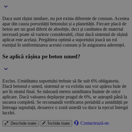
Daca sunt rășini similare, nu pot exista diferente de consum. Acestea
apar din cauza porozității betonului și a planeității. Fiecare placă de
beton are un grad diferit de absobție, deci și cantitatea de material
necesară poate să varieze considerabil, chiar dacă sistemul de rășină
aplicat este același. Pregătirea optimă a suportului joacă un rol
esențial în uniformizarea acestui consum și în asigurarea aderenței.
Se aplică rășina pe beton umed?
Exclus. Umiditatea suportului trebuie să fie sub 6% obligatoriu.
Dacă betonul e umed, sistemul se va exfolia sau vor apărea bule de
aer în stratul final. Se măsoară mereu umiditatea înainte de orice
aplicare. Dacă valoarea depășește pragul de 6%, se așteaptă până la
uscarea completă. Se recomandă verificarea prelabilă a umidității pe
întreaga suprafață, deoarece o zonă umedă va duce la eșecul întregii
lucrări.
Contactează-ne
Deschide toate
Închide toate