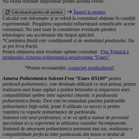
Nu există rezultate disponibile pentru această cerere.
Înapoi la produs
Calculează pentru alt produs
Calculul este informativ și se referă la consumuri obținute în condiții
experimentale. Pregătirea suportului influențează semnificativ aceste
consumuri. Nu sunt luate în considerare eventuale pierderi
tehnologice sau accidentale din timpul aplicării.
*Cantitatea finală este condiționată și de ambalajul produsului. Nu
se pot livra fracții
.
Pentru obținerea unor rezultate optime consultați:
Fișa Tehnică a
produsului: Amorsa poliuretanica nesolventata “Emex”
*Pentru recomandări,
contactați producătorul!
Amorsa Poliuretanica Solvent-Free “Emex HS100”
pentru
pardoseli poliuretanice
, este destinata utilizarii ca strat primar, pentru
realizarea unei bune sigilari a porilor betonului si
asigurarea unei
compatibilitati optime intre suportul cimentic si pardoseala
poliuretanica finala
. Desi este recomandata paentru pardoselile
poliuretanice high-solid, poate fi utilizata cu succes si pentru
vopsirea cu vopsele poliuretanice de pardoseala.
Sistemul este unul profesional, si se va aplica numai de personal
specializat si cu experienta in utilizarea rasinilor bicomponente
.
Sistemul de
amorsare poliuretanica
prezentat mai sus,
realizeaza o
compatibilitate perfecta intre pardoseala din beton si stratul de