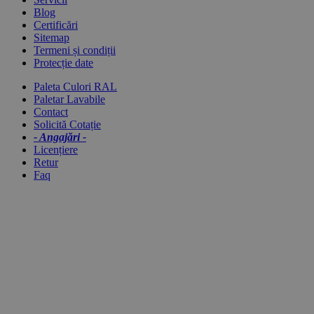
Blog
Certificări
Sitemap
Termeni și condiții
Protecție date
Paleta Culori RAL
Paletar Lavabile
Contact
Solicită Cotație
- Angajări -
Licențiere
Retur
Faq
STIRI RECENTE
Mucegai pe pereți: cauze, eliminare, prevenire | Emex
11.07.2026
Hidroizolație Terase și Balcoane | Emex
24.06.2026