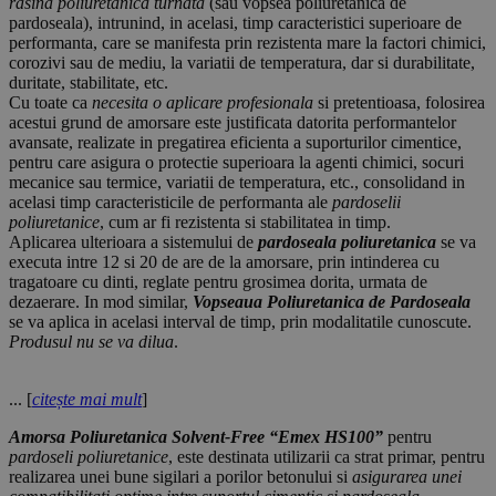
rasina poliuretanica turnata
(sau vopsea poliuretanica de
pardoseala), intrunind, in acelasi, timp caracteristici superioare de
performanta, care se manifesta prin rezistenta mare la factori chimici,
corozivi sau de mediu, la variatii de temperatura, dar si durabilitate,
duritate, stabilitate, etc.
Cu toate ca
necesita o aplicare profesionala
si pretentioasa, folosirea
acestui grund de amorsare este justificata datorita performantelor
avansate, realizate in pregatirea eficienta a suporturilor cimentice,
pentru care asigura o protectie superioara la agenti chimici, socuri
mecanice sau termice, variatii de temperatura, etc., consolidand in
acelasi timp caracteristicile de performanta ale
pardoselii
poliuretanice
, cum ar fi rezistenta si stabilitatea in timp.
Aplicarea ulterioara a sistemului de
pardoseala poliuretanica
se va
executa intre 12 si 20 de are de la amorsare, prin intinderea cu
tragatoare cu dinti, reglate pentru grosimea dorita, urmata de
dezaerare. In mod similar,
Vopseaua Poliuretanica de Pardoseala
se va aplica in acelasi interval de timp, prin modalitatile cunoscute.
Produsul nu se va dilua
.
... [
citește mai mult
]
Amorsa Poliuretanica Solvent-Free “Emex HS100”
pentru
pardoseli poliuretanice
, este destinata utilizarii ca strat primar, pentru
realizarea unei bune sigilari a porilor betonului si
asigurarea unei