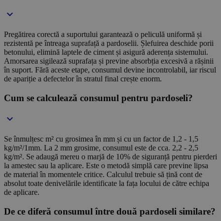
Pregătirea corectă a suportului garantează o peliculă uniformă și
rezistentă pe întreaga suprafață a pardoselii. Șlefuirea deschide porii
betonului, elimină laptele de ciment și asigură aderența sistemului.
Amorsarea sigilează suprafața și previne absorbția excesivă a rășinii
în suport. Fără aceste etape, consumul devine incontrolabil, iar riscul
de apariție a defectelor în stratul final crește enorm.
Cum se calculează consumul pentru pardoseli?
Se înmulțesc m² cu grosimea în mm și cu un factor de 1,2 - 1,5
kg/m²/1mm. La 2 mm grosime, consumul este de cca. 2,2 - 2,5
kg/m². Se adaugă mereu o marjă de 10% de siguranță pentru pierderi
la amestec sau la aplicare. Este o metodă simplă care previne lipsa
de material în momentele critice. Calculul trebuie să țină cont de
absolut toate denivelările identificate la fața locului de către echipa
de aplicare.
De ce diferă consumul între două pardoseli similare?