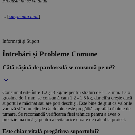
Produsul nu se va dilua
.
... [
citește mai mult
]
Informații și Suport
Întrebări și Probleme Comune
Câtă rășină de pardoseală se consumă pe m²?
Consumul este între 1,2 și 3 kg/m² pentru straturi de 1 - 3 mm. La o
grosime de 1 mm, se consumă cam 1,2 - 1,5 kg, dar cifra crește dacă
suportul e măcinat sau are pori deschiși. Este bine de știut că valorile
variază și în funcție de cât de bine este pregătită suprafața înainte de
turnare. Se recomandă verificarea fișei tehnice pentru a avea o
precizie maximă și pentru a evita orice eroare de calcul la proiect.
Este chiar vitală pregătirea suportului?