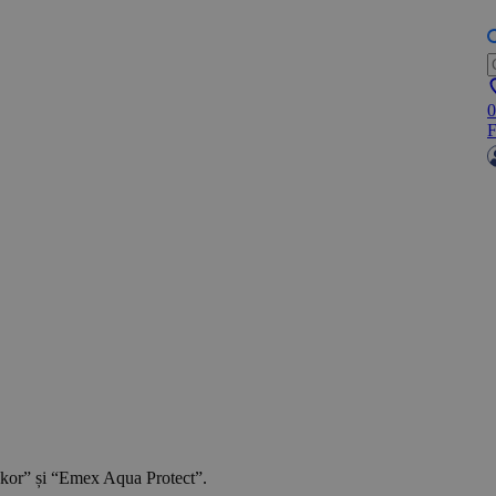
0
F
kor” și “Emex Aqua Protect”.