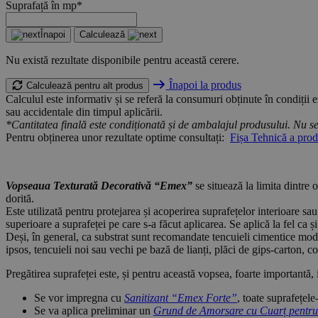
Suprafață în mp*
Înapoi
Calculează
Nu există rezultate disponibile pentru această cerere.
Înapoi la produs
Calculează pentru alt produs
Calculul este informativ și se referă la consumuri obținute în condiții
sau accidentale din timpul aplicării.
*Cantitatea finală este condiționată și de ambalajul produsului. Nu se 
Pentru obținerea unor rezultate optime consultați:
Fișa Tehnică a prod
Vopseaua Texturată Decorativă “Emex”
se situează la limita dintre 
dorită.
Este utilizată pentru protejarea și acoperirea suprafețelor interioare sau
superioare a suprafeței pe care s-a făcut aplicarea. Se aplică la fel ca și
Deși, în general, ca substrat sunt recomandate tencuieli cimentice moder
ipsos, tencuieli noi sau vechi pe bază de lianți, plăci de gips-carton,
Pregătirea suprafeței este, și pentru această vopsea, foarte importantă,
Se vor impregna cu
Sanitizant “Emex Forte”
, toate suprafețel
Se va aplica preliminar un
Grund de Amorsare cu Cuarț pentru