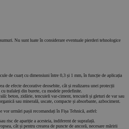
nsumuri. Nu sunt luate în considerare eventuale pierderi tehnologice
cule de cuarț cu dimensiuni între 0,3 și 1 mm, în funcție de aplicația
rea de efecte decorative deosebite, cât și realizarea unei protecții
a cu trafaleți din burete, cu modele predefinite.
ă: beton, zidărie, tencuieli var-ciment, tencuieli și gleturi de var sau
ă organică sau minerală, uscate, compacte și absorbante, azbociment.
Se vor urmări pașii recomandați în Fișa Tehnică, astfel:
u risc de apariție a acesteia, indiferent de suprafață.
i vopsea, cât și pentru crearea de puncte de ancoră, necesare măririi