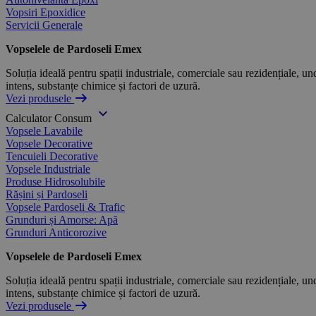
Vopsiri Epoxidice
Servicii Generale
Vopselele de Pardoseli Emex
Soluția ideală pentru spații industriale, comerciale sau rezidențiale, und
intens, substanțe chimice și factori de uzură.
Vezi produsele
Calculator Consum
Vopsele Lavabile
Vopsele Decorative
Tencuieli Decorative
Vopsele Industriale
Produse Hidrosolubile
Rășini și Pardoseli
Vopsele Pardoseli & Trafic
Grunduri și Amorse: Apă
Grunduri Anticorozive
Vopselele de Pardoseli Emex
Soluția ideală pentru spații industriale, comerciale sau rezidențiale, und
intens, substanțe chimice și factori de uzură.
Vezi produsele