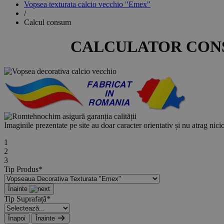
Vopsea texturata calcio vecchio "Emex"
/
Calcul consum
CALCULATOR CON
Imaginile prezentate pe site au doar caracter orientativ și nu atrag nicio
1
2
3
Tip Produs*
Înainte
Tip Suprafață*
Înapoi
Înainte