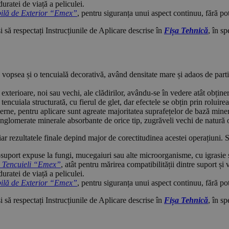
duratei de viață a peliculei.
ilă de Exterior “Emex”
, pentru siguranța unui aspect continuu, fără pote
 să respectați Instrucțiunile de Aplicare descrise în
Fișa Tehnică
, în sp
o vopsea și o tencuială decorativă, având densitate mare și adaos de parti
 exterioare, noi sau vechi, ale clădirilor, avându-se în vedere atât obține
 tencuiala structurată, cu fierul de glet, dar efectele se obțin prin roluire
ne, pentru aplicare sunt agreate majoritatea suprafețelor de bază mineral
 conglomerate minerale absorbante de orice tip, zugrăveli vechi de natur
 iar rezultatele finale depind major de corectitudinea acestei operațiuni. 
e-suport expuse la fungi, mucegaiuri sau alte microorganisme, cu igrasie sa
 Tencuieli “Emex”
, atât pentru mărirea compatibilității dintre suport ș
duratei de viață a peliculei.
ilă de Exterior “Emex”
, pentru siguranța unui aspect continuu, fără pote
 să respectați Instrucțiunile de Aplicare descrise în
Fișa Tehnică
, în sp