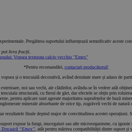
 experimentale. Pregătirea suportului influențează semnificativ aceste co
pot livra fracții
.
usului: Vopsea texturata calcio vecchio "Emex"
*Pentru recomandări,
contactați producătorul!
o vopsea și o tencuială decorativă, având densitate mare și adaos de parti
 exterioare, noi sau vechi, ale clădirilor, avându-se în vedere atât obține
 tencuiala structurată, cu fierul de glet, dar efectele se obțin prin roluire
ne, pentru aplicare sunt agreate majoritatea suprafețelor de bază mineral
 conglomerate minerale absorbante de orice tip, zugrăveli vechi de natur
 iar rezultatele finale depind major de corectitudinea acestei operațiuni. 
e-suport expuse la fungi, mucegaiuri sau alte microorganisme, cu igrasie sa
 Tencuieli “Emex”
, atât pentru mărirea compatibilității dintre suport ș