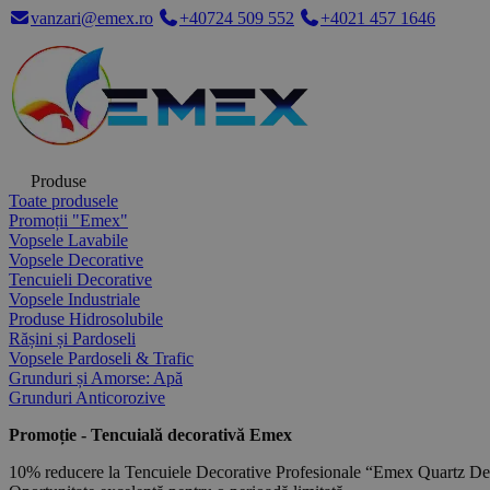
vanzari@emex.ro
+40724 509 552
+4021 457 1646
Produse
Toate produsele
Promoții "Emex"
Vopsele Lavabile
Vopsele Decorative
Tencuieli Decorative
Vopsele Industriale
Produse Hidrosolubile
Rășini și Pardoseli
Vopsele Pardoseli & Trafic
Grunduri și Amorse: Apă
Grunduri Anticorozive
Promoție - Tencuială decorativă Emex
10% reducere la Tencuiele Decorative Profesionale “Emex Quartz De