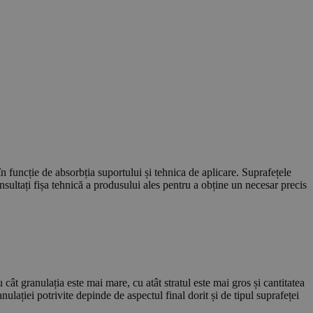
n funcție de absorbția suportului și tehnica de aplicare. Suprafețele
sultați fișa tehnică a produsului ales pentru a obține un necesar precis
cât granulația este mai mare, cu atât stratul este mai gros și cantitatea
ației potrivite depinde de aspectul final dorit și de tipul suprafeței