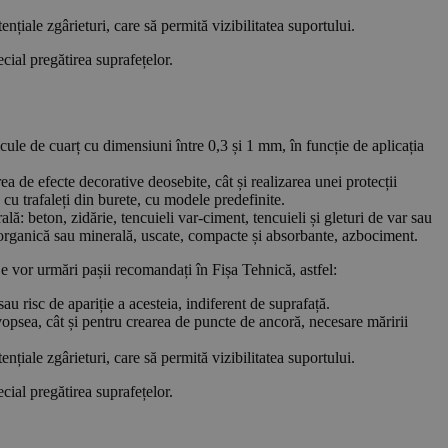
nțiale zgârieturi, care să permită vizibilitatea suportului.
ecial pregătirea suprafețelor.
cule de cuarț cu dimensiuni între 0,3 și 1 mm, în funcție de aplicația
rea de efecte decorative deosebite, cât și realizarea unei protecții
a cu trafaleți din burete, cu modele predefinite.
ă: beton, zidărie, tencuieli var-ciment, tencuieli și gleturi de var sau
ă organică sau minerală, uscate, compacte și absorbante, azbociment.
Se vor urmări pașii recomandați în Fișa Tehnică, astfel:
u risc de apariție a acesteia, indiferent de suprafață.
i vopsea, cât și pentru crearea de puncte de ancoră, necesare măririi
nțiale zgârieturi, care să permită vizibilitatea suportului.
ecial pregătirea suprafețelor.