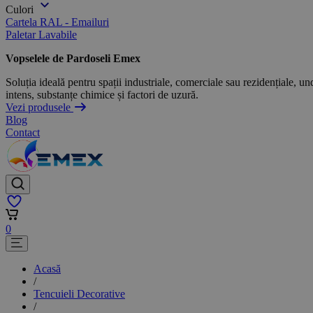
Culori
Cartela RAL - Emailuri
Paletar Lavabile
Vopselele de Pardoseli Emex
Soluția ideală pentru spații industriale, comerciale sau rezidențiale, und
intens, substanțe chimice și factori de uzură.
Vezi produsele
Blog
Contact
0
Acasă
/
Tencuieli Decorative
/