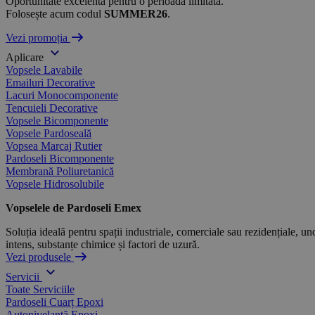
Oportunitate excelentă pentru o perioadă limitată.
Folosește acum codul
SUMMER26
.
Vezi promoția
Aplicare
Vopsele Lavabile
Emailuri Decorative
Lacuri Monocomponente
Tencuieli Decorative
Vopsele Bicomponente
Vopsele Pardoseală
Vopsea Marcaj Rutier
Pardoseli Bicomponente
Membrană Poliuretanică
Vopsele Hidrosolubile
Vopselele de Pardoseli Emex
Soluția ideală pentru spații industriale, comerciale sau rezidențiale, und
intens, substanțe chimice și factori de uzură.
Vezi produsele
Servicii
Toate Serviciile
Pardoseli Cuarț Epoxi
Autonivelantă Epoxi