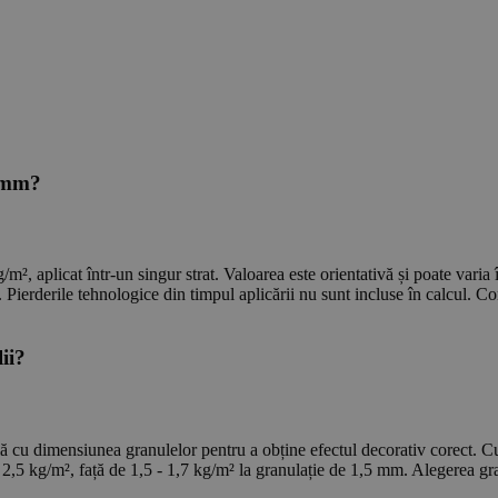
5 mm?
 aplicat într-un singur strat. Valoarea este orientativă și poate varia î
Pierderile tehnologice din timpul aplicării nu sunt incluse în calcul. Con
ii?
lă cu dimensiunea granulelor pentru a obține efectul decorativ corect. Cu 
,5 kg/m², față de 1,5 - 1,7 kg/m² la granulație de 1,5 mm. Alegerea granul