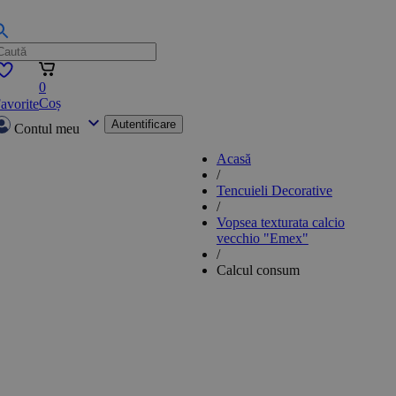
0
Coș
avorite
Autentificare
Contul meu
Acasă
/
Tencuieli Decorative
/
Vopsea texturata calcio
vecchio "Emex"
/
Calcul consum