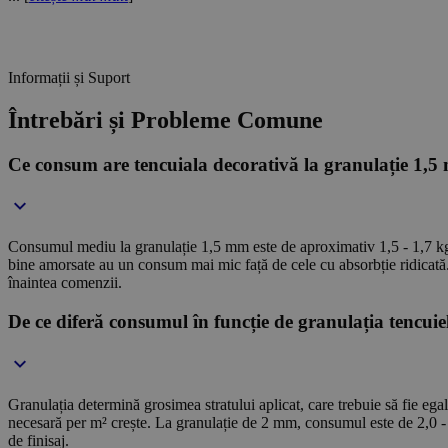
Informații și Suport
Întrebări și Probleme Comune
Ce consum are tencuiala decorativă la granulație 1,
Consumul mediu la granulație 1,5 mm este de aproximativ 1,5 - 1,7 kg/m²,
bine amorsate au un consum mai mic față de cele cu absorbție ridicată. 
înaintea comenzii.
De ce diferă consumul în funcție de granulația tencuiel
Granulația determină grosimea stratului aplicat, care trebuie să fie ega
necesară per m² crește. La granulație de 2 mm, consumul este de 2,0 - 2
de finisaj.