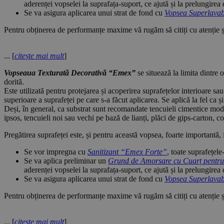
aderenței vopselei la suprafața-suport, ce ajută și la prelungirea 
Se va asigura aplicarea unui strat de fond cu
Vopsea Superlavab
Pentru obținerea de performanțe maxime vă rugăm să citiți cu atenție și
... [
citește mai mult
]
Vopseaua Texturată Decorativă “Emex”
se situează la limita dintre 
dorită.
Este utilizată pentru protejarea și acoperirea suprafețelor interioare sau
superioare a suprafeței pe care s-a făcut aplicarea. Se aplică la fel ca și
Deși, în general, ca substrat sunt recomandate tencuieli cimentice moder
ipsos, tencuieli noi sau vechi pe bază de lianți, plăci de gips-carton,
Pregătirea suprafeței este, și pentru această vopsea, foarte importantă,
Se vor impregna cu
Sanitizant “Emex Forte”
, toate suprafețel
Se va aplica preliminar un
Grund de Amorsare cu Cuarț pentru
aderenței vopselei la suprafața-suport, ce ajută și la prelungirea 
Se va asigura aplicarea unui strat de fond cu
Vopsea Superlavab
Pentru obținerea de performanțe maxime vă rugăm să citiți cu atenție și
... [
citește mai mult
]