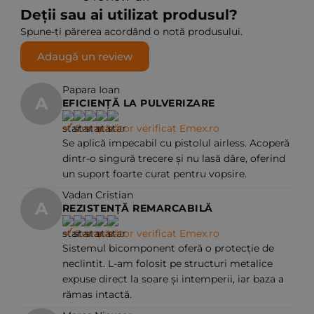
Deții sau ai utilizat produsul?
Spune-ți părerea acordând o notă produsului.
Adaugă un review
Papara Ioan
A
EFICIENȚĂ LA PULVERIZARE
Cumpărător verificat Emex.ro
Se aplică impecabil cu pistolul airless. Acoperă
dintr-o singură trecere și nu lasă dâre, oferind
un suport foarte curat pentru vopsire.
Vadan Cristian
A
REZISTENȚĂ REMARCABILĂ
Cumpărător verificat Emex.ro
Sistemul bicomponent oferă o protecție de
neclintit. L-am folosit pe structuri metalice
expuse direct la soare și intemperii, iar baza a
rămas intactă.