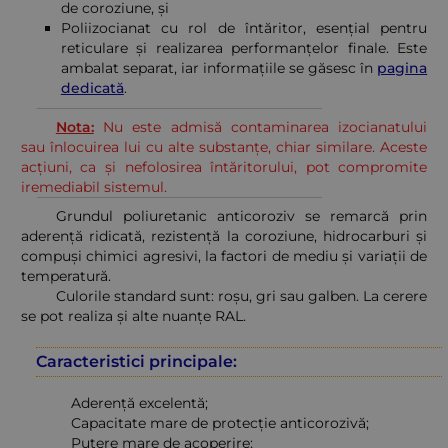
de coroziune, și
Poliizocianat cu rol de întăritor, esențial pentru
reticulare și realizarea performanțelor finale. Este
ambalat separat, iar informațiile se găsesc în
pagina
dedicată
.
Nota:
Nu este admisă contaminarea izocianatului
sau înlocuirea lui cu alte substanțe, chiar similare. Aceste
acțiuni, ca și nefolosirea întăritorului, pot compromite
iremediabil sistemul.
Grundul poliuretanic anticoroziv se remarcă prin
aderență ridicată, rezistență la coroziune, hidrocarburi și
compuși chimici agresivi, la factori de mediu și variații de
temperatură.
Culorile standard sunt: roșu, gri sau galben. La cerere
se pot realiza și alte nuanțe RAL.
Caracteristici principale:
Aderență excelentă;
Capacitate mare de protecție anticorozivă;
Putere mare de acoperire;