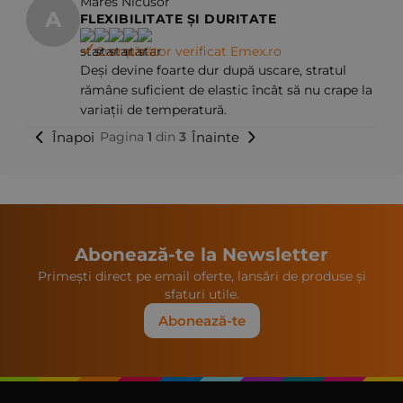
Mares Nicusor
A
FLEXIBILITATE ȘI DURITATE
Cumpărător verificat Emex.ro
Deși devine foarte dur după uscare, stratul
rămâne suficient de elastic încât să nu crape la
variații de temperatură.
Înapoi
Înainte
Pagina
1
din
3
Abonează-te la Newsletter
Primești direct pe email oferte, lansări de produse și
sfaturi utile.
Abonează-te