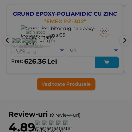
GRUND EPOXY-POLIAMIDIC CU ZINC
"EMEX PZ-302"
În stoc
4.80
(10)
626.36
Lei
Preț:
P
Vezi toate Produsele
Review-uri
(9 review-uri)
4.89
9 review-uri