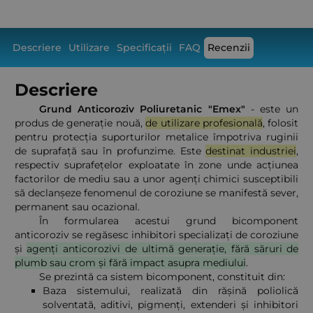
Descriere
Utilizare
Specificații
FAQ
Recenzii
Descriere
Grund Anticoroziv Poliuretanic "Emex"
- este un
produs de generație nouă,
de utilizare profesională
, folosit
pentru protecția suporturilor metalice împotriva ruginii
de suprafață sau în profunzime. Este
destinat industriei
,
respectiv suprafețelor exploatate în zone unde acțiunea
factorilor de mediu sau a unor agenți chimici susceptibili
să declanșeze fenomenul de coroziune se manifestă sever,
permanent sau ocazional.
În formularea acestui
grund bicomponent
anticoroziv
se regăsesc inhibitori specializați de coroziune
și
agenți anticorozivi de ultimă generație, fără săruri de
plumb sau crom și fără impact asupra mediului
.
Se prezintă ca sistem bicomponent, constituit din:
Baza sistemului, realizată din rășină poliolică
solventată, aditivi, pigmenți, extenderi și inhibitori