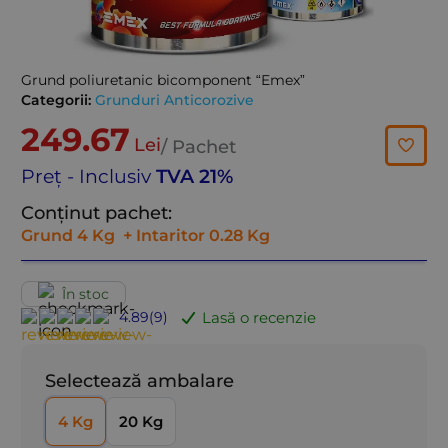
Grund poliuretanic bicomponent “Emex”
Categorii:
Grunduri Anticorozive
249.67
Lei
/ Pachet
Preț - Inclusiv
TVA 21%
Conținut pachet:
Grund
4 Kg
+ Intaritor 0.28 Kg
În stoc
Lasă o recenzie
4.89
(
9
)
Selectează ambalare
4 Kg
20 Kg