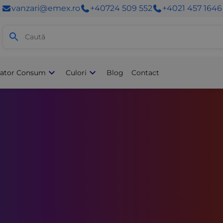
vanzari@emex.ro
+40724 509 552
+4021 457 1646
lator Consum
Culori
Blog
Contact