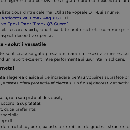
 de pigmenti anticorozivi, ce asigura o protectie excelenta fara 
lista doua dintre cele mai utilizate vopsele DTM, si anume:
 1 Anticoroziva “Emex Aegis G3”
, si
ziva Epoxi-Ester “Emex Q3-Guard”
.
acila, uscare rapida, raport calitate-pret excelent, economie prin 
, aspect decorativ superior.
 solutii versatile
 sunt produse gata preparate, care nu necesita amestec cu 
ind un raport excelent intre performanta si usurinta in aplicare.
 metal
nta alegerea clasica si de incredere pentru vopsirea suprafetelo
”
, acestea ofera protectie eficienta si un finisaj decorativ atractiv.
la, rola sau pistolul de vopsit;
 uscare la suprafata);
at, dupa preferinta;
sponibile;
mperii.
rduri metalice, porti, balustrade, mobilier de gradina, structuri d