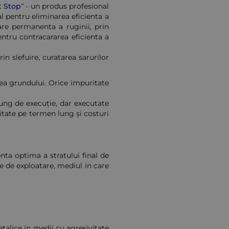
t Stop”
- un produs profesional
ial pentru eliminarea eficienta a
are permanenta a ruginii, prin
entru contracararea eficienta a
in slefuire, curatarea sarurilor
area grundului. Orice impuritate
ung de execuție, dar executate
litate pe termen lung și costuri
nta optima a stratului final de
e de exploatare, mediul in care
etalice in medii cu agresivitate