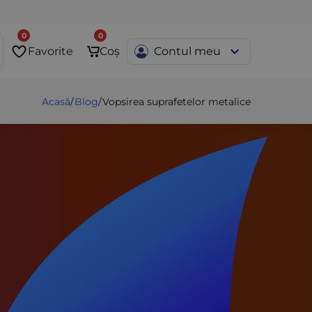
0
0
Favorite
Coș
Contul meu
Acasă
/
Blog
/
Vopsirea suprafetelor metalice