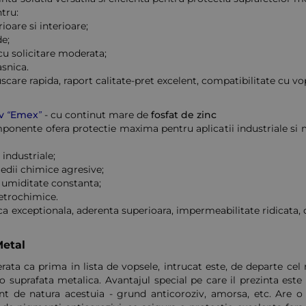
tru:
ioare si interioare;
de;
cu solicitare moderata;
snica.
uscare rapida, raport calitate-pret excelent, compatibilitate cu vops
iv “Emex”
- cu continut mare de
fosfat de zinc
ponente ofera protectie maxima pentru aplicatii industriale si 
industriale;
edii chimice agresive;
 umiditate constanta;
 petrochimice.
ca exceptionala, aderenta superioara, impermeabilitate ridicata, 
Metal
ta ca prima in lista de vopsele, intrucat este, de departe cel
o suprafata metalica. Avantajul special pe care il prezinta este
rent de natura acestuia - grund anticoroziv, amorsa, etc. Are 