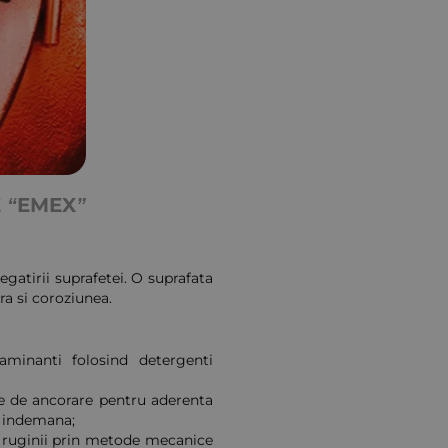
 “EMEX”
gatirii suprafetei. O suprafata
a si coroziunea.
taminanti folosind detergenti
te de ancorare pentru aderenta
a indemana;
a ruginii prin metode mecanice