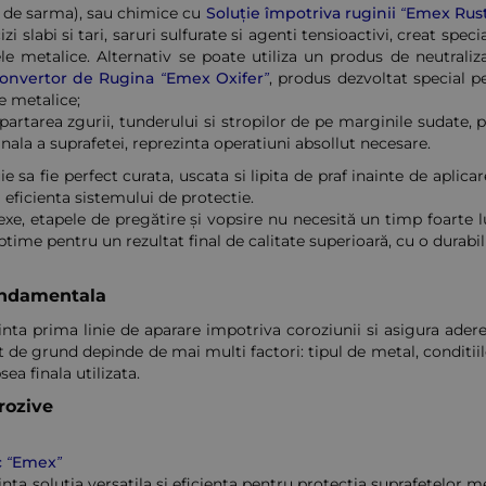
ie de sarma), sau chimice cu
Soluție împotriva ruginii “Emex Rus
zi slabi si tari, saruri sulfurate si agenti tensioactivi, creat spec
ele metalice. Alternativ se poate utiliza un produs de neutraliz
onvertor de Rugina “Emex Oxifer”
, produs dezvoltat special p
e metalice;
partarea zgurii, tunderului si stropilor de pe marginile sudate, pr
inala a suprafetei, reprezinta operatiuni absollut necesare.
ie sa fie perfect curata, uscata si lipita de praf inainte de aplic
eficienta sistemului de protectie.
xe, etapele de pregătire și vopsire nu necesită un timp foarte l
ptime pentru un rezultat final de calitate superioară, cu o durabi
fundamentala
nta prima linie de aparare impotriva coroziunii si asigura adere
t de grund depinde de mai multi factori: tipul de metal, conditiil
sea finala utilizata.
rozive
c “Emex”
nta solutia versatila si eficienta pentru protectia suprafetelor m