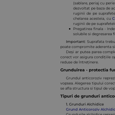
(sablare, periaj cu per
dezvoltat pe baza de aci
ruginii de pe suprafet
chelarea acesteia, cu
C
ruginii de pe suprafetel
Pregatirea finala - Inde
solubile si degresarea f
Important
: Suprafata trebu
poate compromite aderenta si 
Deși ar putea parea comple
corect vor asigura condițiile o
reduse de întreținere.
Grunduirea - protectia 
Grundul anticoroziv reprezi
vopsea. Alegerea tipului corec
se afla structura si tipul de vop
Tipuri de grunduri antico
1.
Grunduri Alchidice
Grund Anticoroziv Alchidi
Grundurile alchidice reprezi