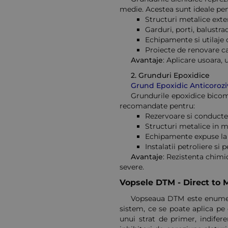
medie. Acestea sunt ideale pen
Structuri metalice exter
Garduri, porti, balustra
Echipamente si utilaje 
Proiecte de renovare ca
Avantaje
: Aplicare usoara, 
2.
Grunduri Epoxidice
Grund Epoxidic Anticoroz
Grundurile epoxidice bicom
recomandate pentru:
Rezervoare si conducte 
Structuri metalice in m
Echipamente expuse la
Instalatii petroliere si
Avantaje
: Rezistenta chimi
severe.
Vopsele DTM - Direct to 
Vopseaua DTM este enumera
sistem, ce se poate aplica pe 
unui strat de primer, indife