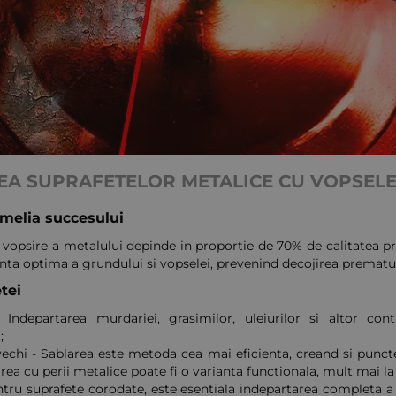
EA SUPRAFETELOR METALICE CU VOPSELE
emelia succesului
e vopsire a metalului depinde in proportie de 70% de calitatea pre
nta optima a grundului si vopselei, prevenind decojirea prematur
tei
Indepartarea murdariei, grasimilor, uleiurilor si altor con
;
vechi - Sablarea este metoda cea mai eficienta, creand si punc
rea cu perii metalice poate fi o varianta functionala, mult mai l
entru suprafete corodate, este esentiala indepartarea completa 