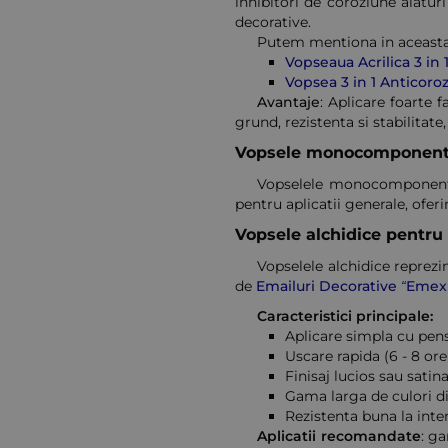
inhibitori de coroziune alaturi
decorative.
Putem mentiona in aceasta 
Vopseaua Acrilica 3 in
Vopsea 3 in 1 Anticoro
Avantaje
: Aplicare foarte f
grund, rezistenta si stabilitate
Vopsele monocomponente -
Vopselele monocomponente
pentru aplicatii generale, ofer
Vopsele alchidice pentru
Vopselele alchidice reprezi
de
Emailuri Decorative “Emex
Caracteristici principale:
Aplicare simpla cu pensu
Uscare rapida (6 - 8 ore
Finisaj lucios sau satin
Gama larga de culori di
Rezistenta buna la inte
Aplicatii recomandate
: ga