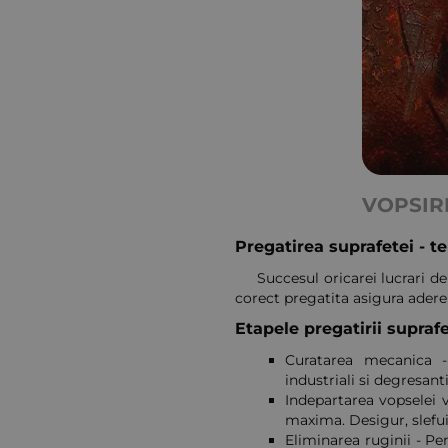
VOPSIR
Pregatirea suprafetei - t
Succesul oricarei lucrari d
corect pregatita asigura adere
Etapele pregatirii suprafe
Curatarea mecanica - 
industriali si degresanti
Indepartarea vopselei 
maxima. Desigur, slefui
Eliminarea ruginii - P