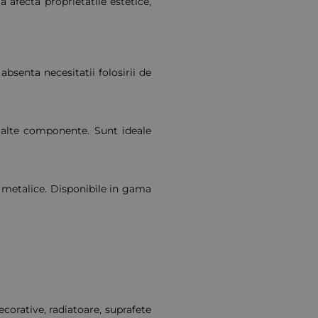
a afecta proprietatile estetice,
absenta necesitatii folosirii de
alte componente. Sunt ideale
r metalice. Disponibile in gama
ecorative, radiatoare, suprafete