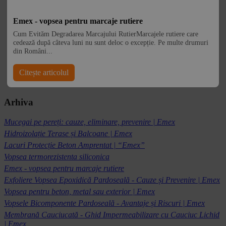
Emex - vopsea pentru marcaje rutiere
Cum Evităm Degradarea Marcajului RutierMarcajele rutiere care
cedează după câteva luni nu sunt deloc o excepție. Pe multe drumuri
din Români...
Citește articolul
Arhiva
Mucegai pe pereți: cauze, eliminare, prevenire | Emex
Hidroizolație Terase și Balcoane | Emex
Lacuri Protecție Beton Amprentat | “Emex”
Vopsea termorezistenta siliconica
Emex - vopsea pentru marcaje rutiere
Exfoliere Vopsea Epoxidică Pardoseală - Cauze și Prevenire | Emex
Vopsea pentru beton, metal sau exterior | Emex
Vopsele Bicomponente Pardoseală - Avantaje și Riscuri | Emex
Membrană Cauciucată - Ghid Impermeabilizare cu Cauciuc Lichid
| Emex