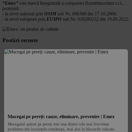
“Emex”
este marcă înregistrată a companiei Romtehnochim s.r.l.,
protejată:
- la nivel național prin
OSIM
sub Nr. 088368 din 17.10.2006;
- la nivel european prin
EUIPO
sub Nr. 018280232 din 19.09.2022.
Postări recente
Mucegai pe pereți: cauze, eliminare, prevenire | Emex
Mucegaiul apărut pe pereți este una dintre cele mai frecvente
probleme din locuințele românești, mai ales în blocurile ridicate