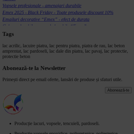
Vopsele profesionale - amenajari durabile
Emex 2025 - Black Friday - Toate produsele discount 10%
Emailuri decorative “Emex” - efect de durata
Culoare durabila - vopsele lavabile “Emex”
Vopsirea acoperisului pentru iarna
Tags
Tencuiala decorativa Emex Aqua Protect
lac acrilic,
lacuire piatra,
lac pentru piatra,
piatra de rau,
lac beton
Marcajul rutier - Siguranță în trafic
amprentat,
lac pardoseli,
lac dale din piatra,
lac pavaj,
lac protectie,
Lacuri profesionale pentru lemn
protectie beton
Promotie - Tencuiala decorativa Emex
Membrana Cauciucata Elastomerica pentru Hidroizolatii Durabile
Abonează-te la Newsletter
Tencuieli Decorative Profesionale „Emex"
Primești direct pe email oferte, lansări de produse și sfaturi utile.
Vopsirea suprafetelor metalice
Vopsea “Emex” pentru temperaturi ridicate
Abonează-te
Lac de piatra si beton amprentat
Ghid pentru Vopseaua Epoxidica de Pardoseli
Vopsele Inteligente “Emex”
Clorcauciuc de pardoseala - Recomandari
Vopsea Metalizata - Hamerschlag
Producție lacuri, vopsele, tencuieli, pardoseli.
“Emex TRS 700” - Vopsea termorezistentă
Producție vopsele epoxidice, poliuretanice, poliesterice,