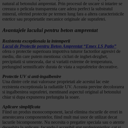
natural al betonului amprentat. Prin procesul de uscare si intarire se
creeaza o pelicula transparenta care adera perfect la substratul
mineral, oferind protectie pe termen lung fara a altera caracteristicile
estetice sau proprietatile mecanice originale ale suprafetei.
Avantajele lacului pentru beton amprentat
Rezistenta exceptionala la intemperii
Lacul de Protectie pentru Beton Amprentat “Emex LS Patio”
ofera o protectie superioara impotriva tuturor factorilor agresivi de
mediu, din care putem mentiona: cicluri de inghet-dezghet,
precipitatii si umezeala, dar si variatii extreme de temperatura,
prelungind semnificativ durata de viata a suprafetelor decorative.
Protectie UV si anti-ingalbenire
Una dintre cele mai valoroase proprietati ale acestui lac este
rezistenta exceptionala la radiatiile UV. Aceasta previne decolorarea
si ingalbenirea suprafetei, mentinand aspectul original al betonului
chiar si dupa expunerea prelungita la soare.
Aplicare simplificata
Fiind un produs monocomponent, lacul elimina riscurile de erori in
amestecarea componentelor, fiind mult mai usor de utilizat decat
lacurile bicomponente. Nu necesita o pregatire speciala sau o atentie
deosebita la aplicare, facandu-l accesibil atat profesionistilor, cat si