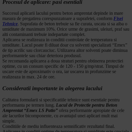
Procesul de aplicare: pasi esentiali
Succesul aplicarii lacului pentru beton amprentat depinde in mare
masura de pregatirea corespunzatoare a suprafetei, conform
Fisei
Tehnice
. Suprafata de beton trebuie sa fie curata, uscata si sa aiba o
umiditate de maximum 10%. Orice urme de grasimi, uleiuri, praf sau
alti contaminanti trebuie indepartate complet.
Aplicarea se realizeaza in conditii controlate de temperatura si
umiditate. Lacul poate fi diluat doar cu solventi specializati “Emex”
de tip acrilic sau clorcauciuc. Utilizarea altor solventi poate diminua
performantele sau chiar deteriora produsul.
Se recomanda aplicarea a doua straturi pentru obtinerea protectiei
optime, cu un consum specific de 120 - 150 g/mp/strat. Timpul de
uscare este de aproximativ o ora, iar uscarea in profunzime se
realizeaza in max. 24 de ore.
Consideratii importante in alegerea lacului
Calitatea formularii si specificatiile tehnice sunt esentiale pentru
performanta pe termen lung.
Lacul de Protectie pentru Beton
Amprentat “Emex LS Patio”
ofera performante apropiate de cele
ale lacurilor bicomponente, cu avantajul unei aplicari mult mai
simple.
Conditiile de mediu influenteaza semnificativ rezultatul final.
Aplicarea in conditii optime de temperatura si umiditate este cruciala