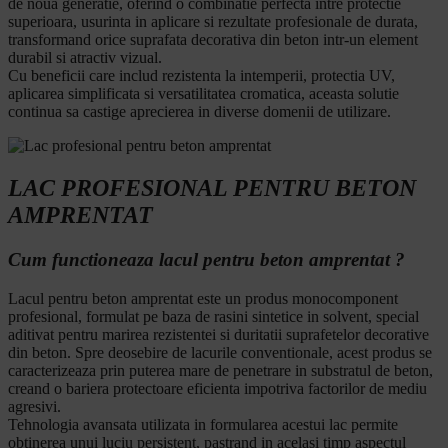
de noua generatie, oferind o combinatie perfecta intre protectie
superioara, usurinta in aplicare si rezultate profesionale de durata,
transformand orice suprafata decorativa din beton intr-un element
durabil si atractiv vizual.
Cu beneficii care includ rezistenta la intemperii, protectia UV,
aplicarea simplificata si versatilitatea cromatica, aceasta solutie
continua sa castige aprecierea in diverse domenii de utilizare.
LAC PROFESIONAL PENTRU BETON
AMPRENTAT
Cum functioneaza lacul pentru beton amprentat ?
Lacul pentru beton amprentat este un produs monocomponent
profesional, formulat pe baza de rasini sintetice in solvent, special
aditivat pentru marirea rezistentei si duritatii suprafetelor decorative
din beton. Spre deosebire de lacurile conventionale, acest produs se
caracterizeaza prin puterea mare de penetrare in substratul de beton,
creand o bariera protectoare eficienta impotriva factorilor de mediu
agresivi.
Tehnologia avansata utilizata in formularea acestui lac permite
obtinerea unui luciu persistent, pastrand in acelasi timp aspectul