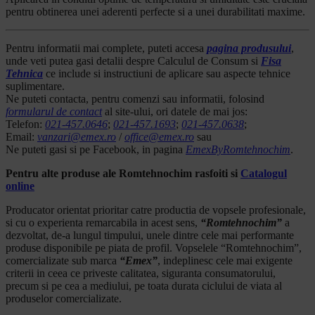
pentru obtinerea unei aderenti perfecte si a unei durabilitati maxime.
Pentru informatii mai complete, puteti accesa
pagina produsului
,
unde veti putea gasi detalii despre Calculul de Consum si
Fisa
Tehnica
ce include si instructiuni de aplicare sau aspecte tehnice
suplimentare.
Ne puteti contacta, pentru comenzi sau informatii, folosind
formularul de contact
al site-ului, ori datele de mai jos:
Telefon:
021-457.0646
;
021-457.1693
;
021-457.0638
;
Email:
vanzari@emex.ro
/
office@emex.ro
sau
Ne puteti gasi si pe Facebook, in pagina
EmexByRomtehnochim
.
Pentru alte produse ale Romtehnochim rasfoiti si
Catalogul
online
Producator orientat prioritar catre productia de vopsele profesionale,
si cu o experienta remarcabila in acest sens,
“Romtehnochim”
a
dezvoltat, de-a lungul timpului, unele dintre cele mai performante
produse disponibile pe piata de profil. Vopselele “Romtehnochim”,
comercializate sub marca
“Emex”
, indeplinesc cele mai exigente
criterii in ceea ce priveste calitatea, siguranta consumatorului,
precum si pe cea a mediului, pe toata durata ciclului de viata al
produselor comercializate.