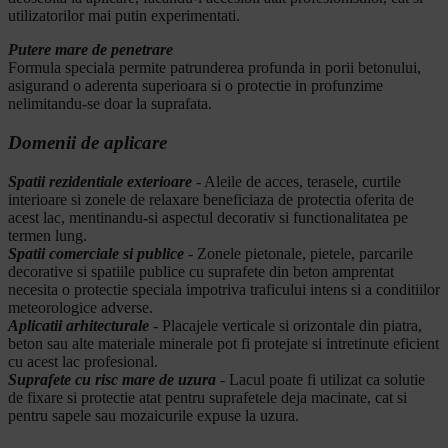
utilizatorilor mai putin experimentati.
Putere mare de penetrare
Formula speciala permite patrunderea profunda in porii betonului,
asigurand o aderenta superioara si o protectie in profunzime
nelimitandu-se doar la suprafata.
Domenii de aplicare
Spatii rezidentiale exterioare
- Aleile de acces, terasele, curtile
interioare si zonele de relaxare beneficiaza de protectia oferita de
acest lac, mentinandu-si aspectul decorativ si functionalitatea pe
termen lung.
Spatii comerciale si publice
- Zonele pietonale, pietele, parcarile
decorative si spatiile publice cu suprafete din beton amprentat
necesita o protectie speciala impotriva traficului intens si a conditiilor
meteorologice adverse.
Aplicatii arhitecturale
- Placajele verticale si orizontale din piatra,
beton sau alte materiale minerale pot fi protejate si intretinute eficient
cu acest lac profesional.
Suprafete cu risc mare de uzura
- Lacul poate fi utilizat ca solutie
de fixare si protectie atat pentru suprafetele deja macinate, cat si
pentru sapele sau mozaicurile expuse la uzura.