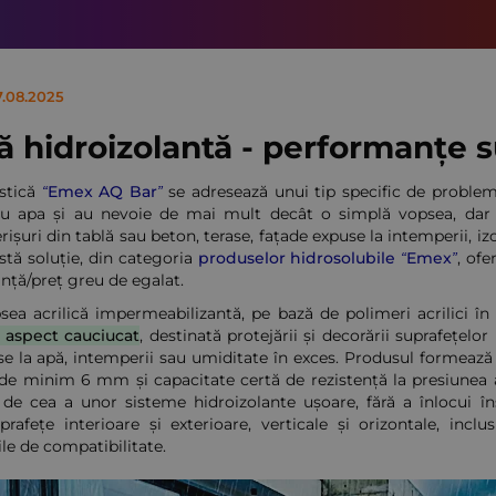
7.08.2025
ă hidroizolantă - performanțe 
astică
“Emex AQ Bar”
se adresează unui tip specific de problem
cu apa și au nevoie de mai mult decât o simplă vopsea, da
șuri din tablă sau beton, terase, fațade expuse la intemperii, iz
tă soluție, din categoria
produselor hidrosolubile “Emex”
, ofe
anță/preț greu de egalat.
ea acrilică impermeabilizantă, pe bază de polimeri acrilici în
 aspect cauciucat
, destinată protejării și decorării suprafețelo
 la apă, intemperii sau umiditate în exces. Produsul formează o 
 de minim 6 mm și capacitate certă de rezistență la presiunea ap
de cea a unor sisteme hidroizolante ușoare, fără a înlocui 
prafețe interioare și exterioare, verticale și orizontale, incl
le de compatibilitate.