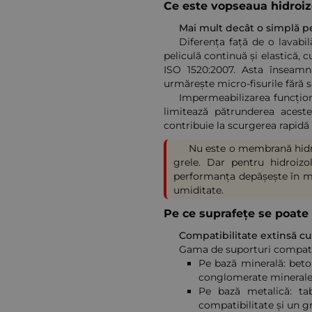
Ce este vopseaua hidroiz
Mai mult decât o simplă pe
Diferența față de o lavab
peliculă continuă și elastică,
ISO 1520:2007. Asta înseamnă
urmărește micro-fisurile fără s
Impermeabilizarea funcțion
limitează pătrunderea acestei
contribuie la scurgerea rapidă a
Nu este o membrană hidroi
grele. Dar pentru hidroizol
performanța depășește în mod
umiditate.
Pe ce suprafețe se poate
Compatibilitate extinsă c
Gama de suporturi compatib
Pe bază minerală: beton
conglomerate minerale
Pe bază metalică: ta
compatibilitate și un g