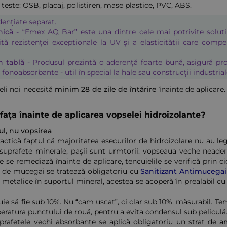
este: OSB, placaj, polistiren, mase plastice, PVC, ABS.
dențiate separat.
nică
- “Emex AQ Bar” este una dintre cele mai potrivite soluț
ită rezistenței excepționale la UV și a elasticității care compe
n tablă
- Produsul prezintă o aderență foarte bună, asigură pro
fonoabsorbante - util în special la hale sau construcții industrial
eli noi necesită
minim 28 de zile de întărire
înainte de aplicare.
ața înainte de aplicarea vopselei hidroizolante?
ul, nu vopsirea
ractică faptul că majoritatea eșecurilor de hidroizolare nu au le
 suprafețe minerale, pașii sunt urmtorii: vopseaua veche nead
ile se remediază înainte de aplicare, tencuielile se verifică prin 
te de mucegai se tratează obligatoriu cu
Sanitizant Antimucegai
 metalice în suportul mineral, acestea se acoperă în prealabil c
ie să fie sub 10%. Nu “cam uscat”, ci clar sub 10%, măsurabil. Te
peratura punctului de rouă, pentru a evita condensul sub peliculă
uprafețele vechi absorbante se aplică obligatoriu un strat de
am