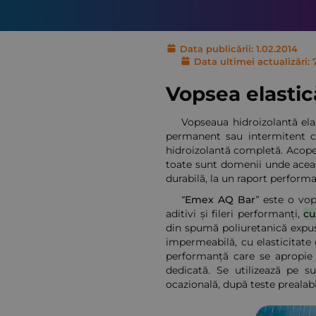
Data publicării: 1.02.2014
Data ultimei actualizări: 
Vopsea elastic
Vopseaua hidroizolantă el
permanent sau intermitent 
hidroizolantă completă. Acoperi
toate sunt domenii unde aceas
durabilă, la un raport perform
“Emex AQ Bar”
este o vops
aditivi și fileri performanți,
cu
din spumă poliuretanică expuse
impermeabilă, cu elasticitate
performanță care se apropie 
dedicată. Se utilizează pe su
ocazională, după teste prealabi