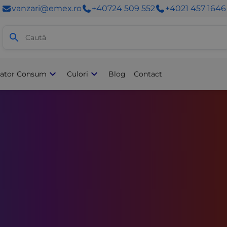
vanzari@emex.ro
+40724 509 552
+4021 457 1646
Acasă
lator Consum
Culori
Blog
Contact