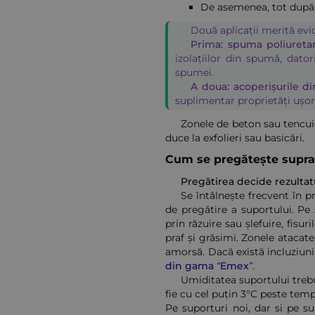
De asemenea, tot după t
Două aplicații merită evi
Prima: spuma poliureta
izolațiilor din spumă, dator
spumei.
A doua: acoperișurile di
suplimentar proprietăți ușor 
Zonele de beton sau tencui
duce la exfolieri sau basicări.
Cum se pregătește supraf
Pregătirea decide rezultat
Se întâlnește frecvent în p
de pregătire a suportului. Pe
prin răzuire sau șlefuire, fisur
praf și grăsimi. Zonele ataca
amorsă. Dacă există incluziuni
din gama “Emex”
.
Umiditatea suportului trebu
fie cu cel puțin 3°C peste tem
Pe suporturi noi, dar si pe s