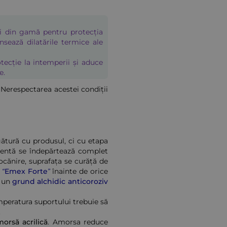
ii din gamă pentru protecția
nsează dilatările termice ale
tecție la intemperii și aduce
e.
 Nerespectarea acestei condiții
gătură cu produsul, ci cu etapa
erentă se îndepărtează complet
ciocănire, suprafața se curăță de
 “Emex Forte”
înainte de orice
u un
grund alchidic anticoroziv
mperatura suportului trebuie să
.
orsă acrilică
. Amorsa reduce