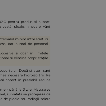
30°C pentru produs și suport.
ceață, ploaie, ninsoare, vânt
 Intervalul minim între straturi
irless, dar numai de personal
ccesive și doar în limitele
ional și elimină proprietățile
suportului. Două straturi sunt
mea necesare hidroizolării. Pe
tă corect în prealabil reduce
me - până la 3 zile. Maturarea
val, suprafața se protejează de
ă de ploaie sau radiații solare