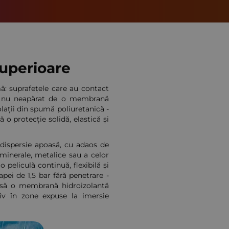
superioare
ă: suprafețele care au contact
r nu neapărat de o membrană
olații din spumă poliuretanică -
ră o protecție solidă, elastică și
 dispersie apoasă, cu adaos de
r minerale, metalice sau a celor
peliculă continuă, flexibilă și
ei de 1,5 bar fără penetrare -
însă o membrană hidroizolantă
usiv în zone expuse la imersie