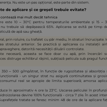
ența. Nu este un pas opțional, este parte din sistem.
te de aplicare și ce greșeli trebuie evitate?
 contează mai mult decât tehnica
are este 10 – 30°C pentru temperaturile ambientale și 15 – 
i nu trebuie să depășească 65%. Aplicarea se evită pe timp de 
eliculă de apă sau gheață.
al, prin roluire, cu trafalet cu păr mediu, în straturi încrucișate.
a stratului anterior. Se practică și aplicarea cu instalații a
upraveghere, datorită necesității diluării controlate.
te necesară, aceasta se face doar cu apă, prin încercări su
s distruge echilibrul rășinii, subțiază pelicula sub pragul funcț
350 – 500 g/mp/strat, în funcție de rugozitatea și absorbția 
 funcțională - un singur strat nu asigură continuitatea și grosi
 consumul real se apropie de limita superioară; amorsa aplica
duce în aproximativ 4 ore la 23°C. Uscarea peliculei în profunzi
roizolarea devine 100% funcțională - circa 7 zile. În acest inter
 Suprafețele tratate se feresc minim 48 de ore de la aplicare faț