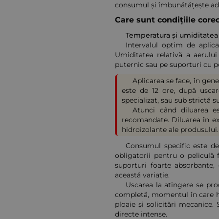
consumul și îmbunătățește ader
Care sunt condițiile corec
Temperatura și umiditatea
Intervalul optim de aplic
Umiditatea relativă a aerulu
puternic sau pe suporturi cu p
Aplicarea se face, în gener
este de 12 ore, după uscare
specializat, sau sub strictă s
Atunci când diluarea es
recomandate. Diluarea în exce
hidroizolante ale produsului.
Consumul specific este de 
obligatorii pentru o peliculă
suporturi foarte absorbante,
această variație.
Uscarea la atingere se pro
completă, momentul în care hid
ploaie și solicitări mecanice.
directe intense.