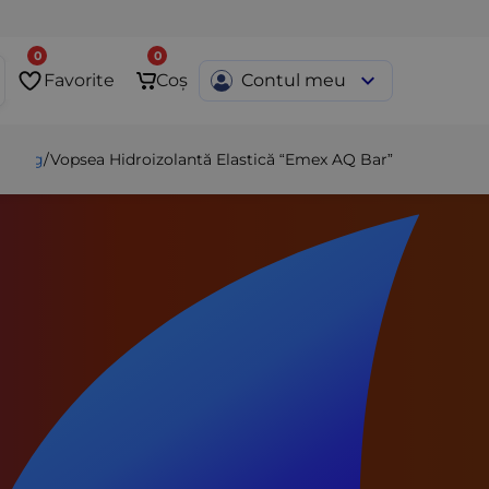
0
0
Favorite
Coș
Contul meu
/
Blog
/
Vopsea Hidroizolantă Elastică “Emex AQ Bar”