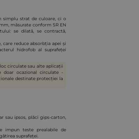
simplu strat de culoare, ci o
e 10 mm, măsurate conform SR EN
lui: se dilată, se contractă,
 care reduce absorbția apei și
acterul hidrofob al suprafeței
 circulate sau alte aplicații
e doar ocazional circulate -
onale destinate protecției la
ar sau ipsos, plăci gips-carton,
e impun teste prealabile de
gătirea suprafeței.