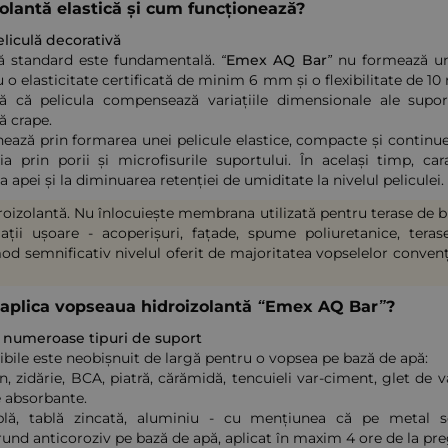
olantă elastică și cum funcționează?
liculă decorativă
ilă standard este fundamentală.
“Emex AQ Bar”
nu formează un 
 cu o elasticitate certificată de minim 6 mm și o flexibilitate d
 că pelicula compensează variațiile dimensionale ale suportu
ă crape.
ează prin formarea unei pelicule elastice, compacte și continue,
a prin porii și microfisurile suportului. În același timp, car
 apei și la diminuarea retenției de umiditate la nivelul peliculei.
zolantă. Nu înlocuiește membrana utilizată pentru terase de bloc
ații ușoare - acoperișuri, fațade, spume poliuretanice, teras
 semnificativ nivelul oferit de majoritatea vopselelor convenți
 aplica vopseaua hidroizolantă “Emex AQ Bar”?
u numeroase tipuri de suport
ile este neobișnuit de largă pentru o vopsea pe bază de apă:
, zidărie, BCA, piatră, cărămidă, tencuieli var-ciment, glet de v
 absorbante.
blă, tablă zincată, aluminiu - cu mențiunea că pe metal s
rund anticoroziv pe bază de apă, aplicat în maxim 4 ore de la pre