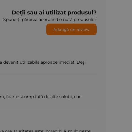
Deții sau ai utilizat produsul?
Spune-ți părerea acordând o notă produsului.
Adaugă un review
a devenit utilizabilă aproape imediat. Deși
, foarte scump față de alte soluții, dar
 ore. Duritatea este incredibilă, mult peste