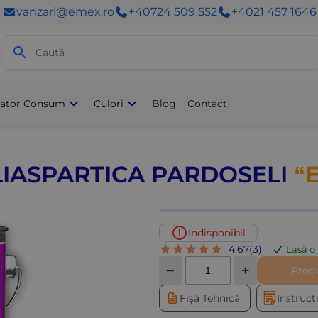
vanzari@emex.ro
+40724 509 552
+4021 457 1646
Acasă
/
Produse
/
Vopsele Pa
lator Consum
Culori
Blog
Contact
IASPARTICA PARDOSELI
“
Indisponibil
4.67
(
3
)
Lasă o 
Cantitate
−
+
Produ
Fișă Tehnică
Instrucț