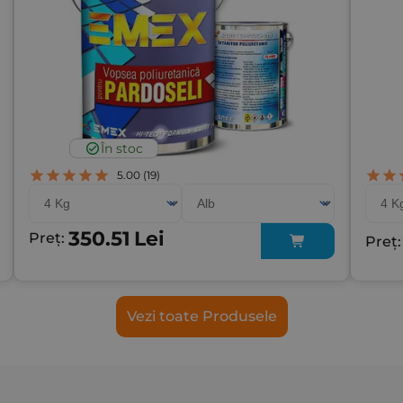
În stoc
5.00
(19)
350.51
Lei
Preț:
Preț
Vezi toate Produsele