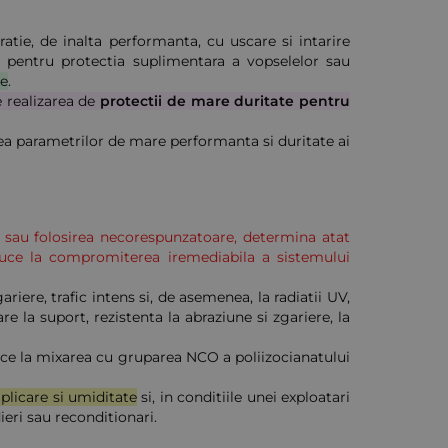
tie, de inalta performanta, cu uscare si intarire
ri pentru protectia suplimentara a vopselelor sau
re
.
e realizarea de
protectii de mare duritate pentru
rea parametrilor de mare performanta si duritate ai
irea sau folosirea necorespunzatoare, determina atat
duce la compromiterea iremediabila a sistemului
ere, trafic intens si, de asemenea, la radiatii UV,
 la suport, rezistenta la abraziune si zgariere, la
ice la mixarea cu gruparea NCO a poliizocianatului
aplicare si umiditate
si, in conditiile unei exploatari
ieri sau reconditionari.