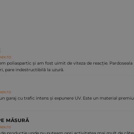
E
ex.ro
m poliaspartic și am fost uimit de viteza de reacție. Pardoseala 
i, pare indestructibilă la uzură.
ex.ro
un garaj cu trafic intens și expunere UV. Este un material premium
PE MĂSURĂ
ex.ro
 de producție unde nu puteam opri activitatea mai mult de câteva