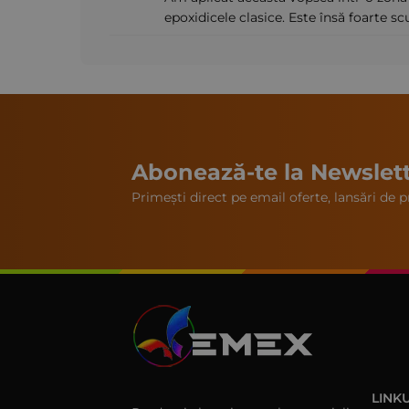
epoxidicele clasice. Este însă foarte s
Abonează-te la Newslet
Primești direct pe email oferte, lansări de pr
LINKU