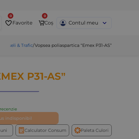
0
0
Favorite
Coș
Contul meu
rdoseli & Trafic
/
Vopsea poliaspartica “Emex P31-AS”
EMEX P31-AS”
recenzie
s indisponibil
iuni
Calculator Consum
Paleta Culori