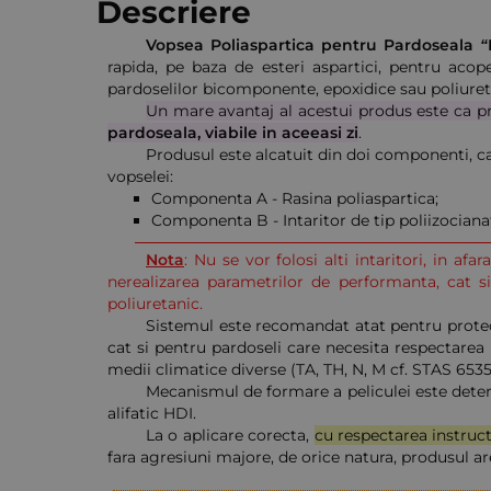
Descriere
Vopsea Poliaspartica pentru Pardoseala 
rapida, pe baza de esteri aspartici, pentru acop
pardoselilor bicomponente, epoxidice sau poliure
Un mare avantaj al acestui produs este ca pr
pardoseala, viabile in aceeasi zi
.
Produsul este alcatuit din doi componenti, ca
vopselei:
Componenta A - Rasina poliaspartica;
Componenta B - Intaritor de tip poliizocianat 
Nota
: Nu se vor folosi alti intaritori, in af
nerealizarea parametrilor de performanta, cat 
poliuretanic.
Sistemul este recomandat atat pentru protecti
cat si pentru pardoseli care necesita respectarea 
medii climatice diverse (TA, TH, N, M cf. STAS 6535-
Mecanismul de formare a peliculei este deter
alifatic HDI.
La o aplicare corecta,
cu respectarea instruct
fara agresiuni majore, de orice natura, produsul ar