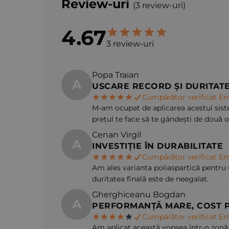
Review-uri
(3 review-uri)
4.67
3 review-uri
Popa Traian
A
USCARE RECORD ȘI DURITAT
Cumpărător verificat Em
M-am ocupat de aplicarea acestui siste
prețul te face să te gândești de două or
Cenan Virgil
A
INVESTIȚIE ÎN DURABILITATE
Cumpărător verificat Em
Am ales varianta poliaspartică pentru 
duritatea finală este de neegalat.
Gherghiceanu Bogdan
A
PERFORMANȚĂ MARE, COST 
Cumpărător verificat Em
Am aplicat această vopsea într-o zonă