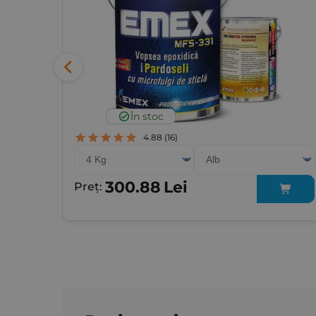
În stoc
4.88
(16)
300.88
Lei
Preț: