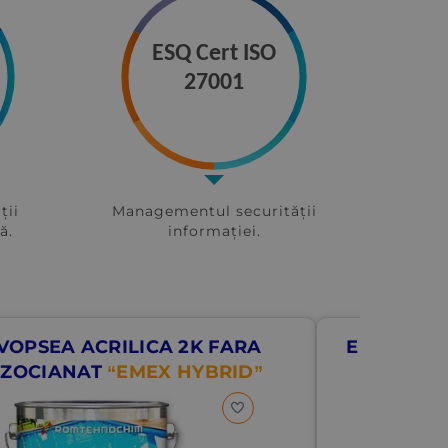
ESQ Cert ISO
27001
ții
Managementul securității
ă.
informației.
VOPSEA ACRILICA 2K FARA
EMAIL PE
IZOCIANAT
“EMEX HYBRID”
“EM