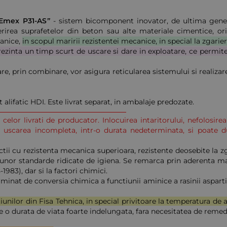
“Emex P31-AS”
- sistem bicomponent inovator, de ultima genera
erirea suprafetelor din beton sau alte materiale cimentice, o
tanice,
in scopul maririi rezistentei mecanice, in special la zgarie
ezinta un timp scurt de uscare si dare in exploatare, ce permit
re, prin combinare, vor asigura reticularea sistemului si realiza
alifatic HDI. Este livrat separat, in ambalaje predozate.
ara celor livrati de producator. Inlocuirea intaritorului, nefolos
si uscarea incompleta, intr-o durata nedeterminata, si poate 
i cu rezistenta mecanica superioara, rezistente deosebite la zgari
unor standarde ridicate de igiena. Se remarca prin aderenta mare
1983), dar si la factori chimici.
minat de conversia chimica a functiunii aminice a rasinii aspart
iunilor din Fisa Tehnica, in special privitoare la temperatura de 
e o durata de viata foarte indelungata, fara necesitatea de remed