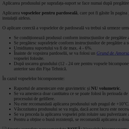
Aplicarea produsului pe suprafața-suport se face numai după pregătirea co
Aplicarea
vopselelor pentru pardoseală
, care pot fi găsite în pagina
instalații airless.
O aplicare corectă a vopselelor de pardoseală va trebui să urmeze urm
Se condiționează produsul conform instrucțiunilor de pregătire 
Se pregătesc suprafețele conform instrucțiunilor de pregătire a s
Umiditatea suportului va fi de max. 4 - 6%.
Înainte de vopsirea pardoselii, se va folosi un
Grund de Amorsa
vopselei folosite.
După uscarea grundului (12 - 24 ore pentru vopsele bicomponente
anterior sau din Fișa Tehnică.
În cazul vopselelor bicomponente:
Raportul de amestecare este gravimetric și
NU volumetric
.
Se va amesteca doar cantitatea ce se poate folosi în perioada de
procesului de gelifiere.
Nu este recomandată aplicarea produsului sub pragul de +10°C, 
Vâscozitatea produsului se va regla, dacă acest lucru este necesar
Se va proceda la aplicarea vopselei prin roluire sau pulverizare a
Pentru a obține o bună rezistență, se recomandă aplicarea a două