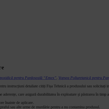
re
poxidică pentru Pardoseală “Emex”
,
Vopsea Poliuretanică pentru P
ntru instrucțiuni detaliate citiți Fișa Tehnică a produsului sau solicitați i
aderențe, care asigură durabilitatea în exploatare și păstrarea în timp a c
re înainte de aplicare.
 praful sau alte urme de murdărie pentru a nu contamina produsul.