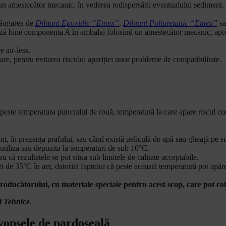
n amestecător mecanic, în vederea redispersării eventualului sediment.
adăugarea de
Diluant Epoxidic “Emex”
,
Diluant Poliuretanic “Emex”
s
ă bine componenta A în ambalaj folosind un amestecător mecanic, apoi
e air-less.
are, pentru evitarea riscului apariției unor probleme de compatibilitate.
este temperatura punctului de rouă, temperatură la care apare riscul cond
nt, în prezența prafului, sau când există peliculă de apă sau gheață pe s
utiliza sau depozita la temperaturi de sub 10°C.
că rezultatele se pot situa sub limitele de calitate acceptabile.
e 35°C în aer, datorită faptului că peste această temperatură pot apărea
roducătorului, cu materiale speciale pentru acest scop, care pot c
i Tehnice
.
vopsele de pardoseală