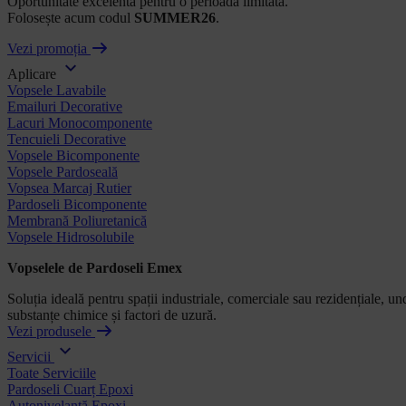
Oportunitate excelentă pentru o perioadă limitată.
Folosește acum codul
SUMMER26
.
Vezi promoția
Aplicare
Vopsele Lavabile
Emailuri Decorative
Lacuri Monocomponente
Tencuieli Decorative
Vopsele Bicomponente
Vopsele Pardoseală
Vopsea Marcaj Rutier
Pardoseli Bicomponente
Membrană Poliuretanică
Vopsele Hidrosolubile
Vopselele de Pardoseli Emex
Soluția ideală pentru spații industriale, comerciale sau rezidențiale, und
substanțe chimice și factori de uzură.
Vezi produsele
Servicii
Toate Serviciile
Pardoseli Cuarț Epoxi
Autonivelantă Epoxi