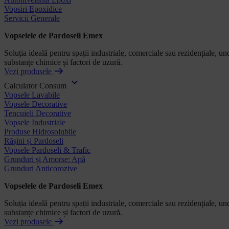
Vopsiri Epoxidice
Servicii Generale
Vopselele de Pardoseli Emex
Soluția ideală pentru spații industriale, comerciale sau rezidențiale, und
substanțe chimice și factori de uzură.
Vezi produsele
Calculator Consum
Vopsele Lavabile
Vopsele Decorative
Tencuieli Decorative
Vopsele Industriale
Produse Hidrosolubile
Rășini și Pardoseli
Vopsele Pardoseli & Trafic
Grunduri și Amorse: Apă
Grunduri Anticorozive
Vopselele de Pardoseli Emex
Soluția ideală pentru spații industriale, comerciale sau rezidențiale, und
substanțe chimice și factori de uzură.
Vezi produsele