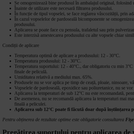
Se omogenizează bine produsul în ambalajul original, folosind u
Înainte de utilizare este necesară filtrarea produsului.
În funcție de tipul vopselei, se face reglarea vâscozității, prin 
În cazul vopselelor de pardoseală bicomponente se omogenizeaz
produsului.
Aplicarea se poate face cu pensula, trafaletul sau prin pulverizar
Este interzisă amestecarea produsului cu alte vopsele chiar simil
Condiții de aplicare
Temperatura optimă de aplicare a produsului: 12 - 30°C.
Temperatura produsului: 12 - 30°C.
Temperatura suportului: 12 - 40°C., dar obligatoriu cu min 3°C p
finale de peliculă.
Umiditatea relativă a mediului max. 65%.
Produsele nu se vor aplica pe timp de ceață, ploaie, ninsoare, vâ
Vopselele de pardoseală, epoxidice sau poliuretanice, nu se vor 
Aplicarea la temperaturi de sub 12°C nu este recomandată, pentru 
De asemenea, nu se recomandă aplicarea la temperaturi mai mari d
finală a peliculei.
Aplicarea sub 12°C poate fi făcută doar după înștiințarea p
Pentru obținerea de rezultate optime este obligatorie consultarea
Fișe
Pregătirea suportului pentru aplicarea de 