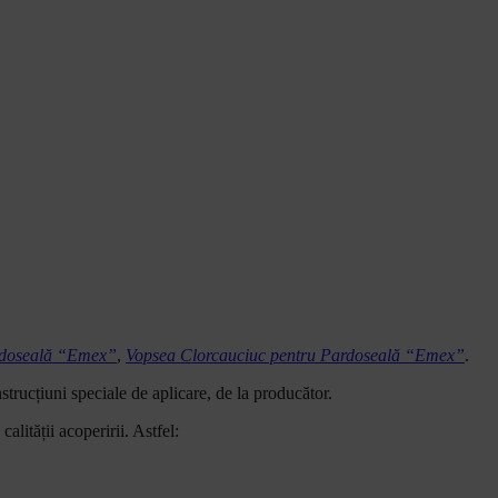
ardoseală “Emex”
,
Vopsea Clorcauciuc pentru Pardoseală “Emex”
.
nstrucțiuni speciale de aplicare, de la producător.
alității acoperirii. Astfel: