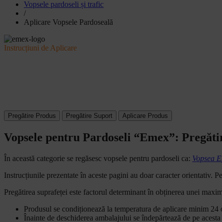
Vopsele pardoseli și trafic
/
Aplicare Vopsele Pardoseală
Instrucțiuni de Aplicare
APLICARE VOPSELE DE
PARDOSEALĂ “EMEX”
Pregătire Produs
Pregătire Suport
Aplicare Produs
Vopsele pentru Pardoseli “Emex”: Pregăti
În această categorie se regăsesc vopsele pentru pardoseli ca:
Vopsea E
Instrucțiunile prezentate în aceste pagini au doar caracter orientativ. Pe
Pregătirea suprafeței este factorul determinant în obținerea unei maxime 
Produsul se condiționează la temperatura de aplicare minim 24 o
Înainte de deschiderea ambalajului se îndepărtează de pe acesta