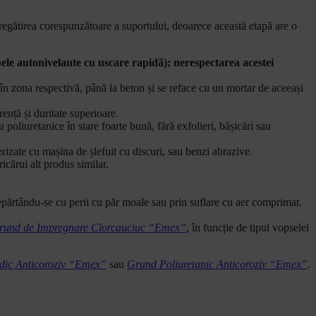
egătirea corespunzătoare a suportului, deoarece această etapă are o
apele autonivelante cu uscare rapidă); nerespectarea acestei
în zona respectivă, până la beton și se reface cu un mortar de aceeași
erență și duritate superioare.
 poliuretanice în stare foarte bună, fără exfolieri, bășicări sau
perizate cu mașina de șlefuit cu discuri, sau benzi abrazive.
ricărui alt produs similar.
depărtându-se cu perii cu păr moale sau prin suflare cu aer comprimat.
rund de Impregnare Clorcauciuc “Emex”
, în funcție de tipul vopselei
dic Anticoroziv “Emex”
sau
Grund Poliuretanic Anticoroziv “Emex”
.