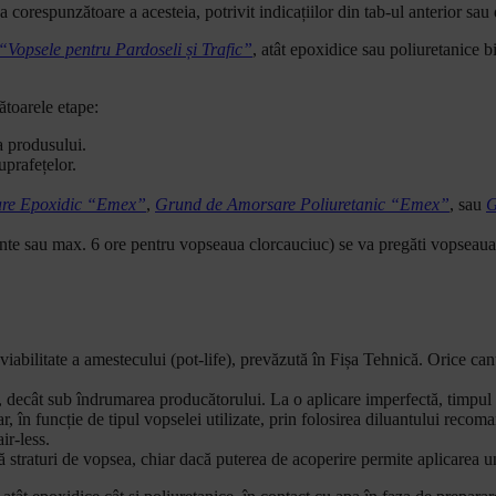
respunzătoare a acesteia, potrivit indicațiilor din tab-ul anterior sau din
“Vopsele pentru Pardoseli și Trafic”
, atât epoxidice sau poliuretanice b
ătoarele etape:
a produsului.
uprafețelor.
re Epoxidic “Emex”
,
Grund de Amorsare Poliuretanic “Emex”
, sau
G
 sau max. 6 ore pentru vopseaua clorcauciuc) se va pregăti vopseaua, c
 viabilitate a amestecului (pot-life), prevăzută în Fișa Tehnică. Orice c
decât sub îndrumarea producătorului. La o aplicare imperfectă, timpul d
, în funcție de tipul vopselei utilizate, prin folosirea diluantului recom
ir-less.
 straturi de vopsea, chiar dacă puterea de acoperire permite aplicarea un