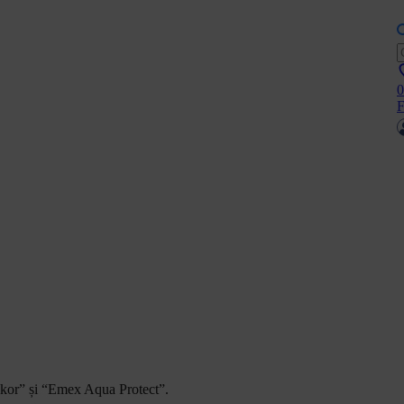
0
F
kor” și “Emex Aqua Protect”.