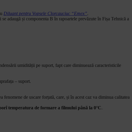
au
Diluant pentru Vopsele Clorcauciuc “Emex”
.
 se adaugă și componenta B în rapoartele prevăzute în Fișa Tehnică a
ensării umidității pe suport, fapt care diminuează caracteristicile
uprafața – suport.
 fenomene de uscare forțată, care, și în acest caz va diminua calitatea
oborî temperatura de formare a filmului până la 0°C
.