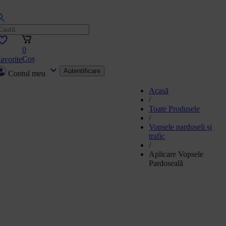
0
Coș
avorite
Autentificare
Contul meu
Acasă
/
Toate Produsele
/
Vopsele pardoseli și
trafic
/
Aplicare Vopsele
Pardoseală