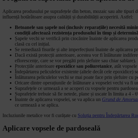
Aplicarea produsului pe suprafețele din beton, mozaic sau alte tipuri 
influență hotărâtoare asupra calității și durabilității acoperirii. Astfel:
Betoanele sau șapele noi (inclusiv reparațiile) necesită mini
condiții afectează rezistența produsului în timp și determină
Șapele vechi se verifică prin ciocănire înainte de aplicarea pro
clasă cu cel inițial.
Se remediază fisurile și alte imperfecțiuni înainte de aplicarea 
Dacă există protecții anterioare, acestea vor fi înlăturate indifer
eflorescențe, care se vor pregăti prin șlefuire sau chiar sablare).
Protecțiile anterioare
epoxidice sau poliuretanice
, atât vopsele
Îndepărtarea peliculelor existente (altele decât cele epoxidice) s
Înlăturarea peliculelor vechi se mai poate face prin șlefuire cu p
Oricare dintre operațiunile de înlăturare a vopselei vechi va fi u
Suprafețele ce urmează a se acoperi cu vopsele pentru pardoseală
Suprafețele trebuie să fie netede, plane și uscate în limita a 4 - 
Înainte de aplicarea vopselei, se va aplica un
Grund de Amorsa
ce urmează a se aplica.
Incluziunile metalice vor fi curățate cu
Soluția pentru Îndepărtarea R
Aplicare vopsele de pardoseală