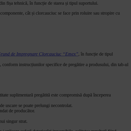
 fișa tehnică, în funcție de starea și tipul suportului.
icomponente, cât și clorcauciuc se face prin roluire sau stropire cu
rund de Impregnare Clorcauciuc “Emex”
, în funcție de tipul
onform instrucțiunilor specifice de pregătire a produsului, din tab-ul
antitate suplimentară pregătită este compromisă după începerea
e uscare se poate prelungi necontrolat.
andat de producător.
ui singur strat.