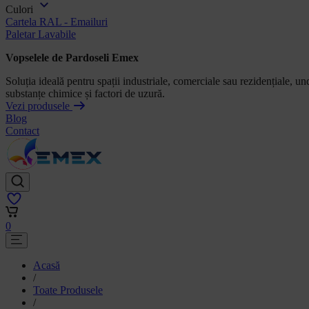
Culori
Cartela RAL - Emailuri
Paletar Lavabile
Vopselele de Pardoseli Emex
Soluția ideală pentru spații industriale, comerciale sau rezidențiale, und
substanțe chimice și factori de uzură.
Vezi produsele
Blog
Contact
0
Acasă
/
Toate Produsele
/