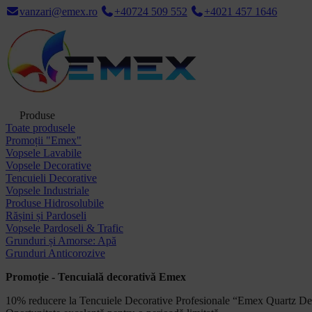
vanzari@emex.ro
+40724 509 552
+4021 457 1646
Produse
Toate produsele
Promoții "Emex"
Vopsele Lavabile
Vopsele Decorative
Tencuieli Decorative
Vopsele Industriale
Produse Hidrosolubile
Rășini și Pardoseli
Vopsele Pardoseli & Trafic
Grunduri și Amorse: Apă
Grunduri Anticorozive
Promoție - Tencuială decorativă Emex
10% reducere la Tencuiele Decorative Profesionale “Emex Quartz De