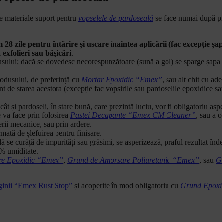
de materiale suport pentru
vopselele de pardoseală
se face numai după pr
m 28 zile pentru întărire și uscare înaintea aplicării (fac excepție ș
 exfolieri sau bășicări
.
dusului; dacă se dovedesc necorespunzătoare (sună a gol) se sparge șapa 
produsului, de preferință cu
Mortar Epoxidic “Emex”
, sau alt chit cu ad
ent de starea acestora (excepție fac vopsirile sau pardoselile epoxidice sau
 cât și pardoseli, în stare bună, care prezintă luciu, vor fi obligatoriu as
e va face prin folosirea
Pastei Decapante “Emex CM Cleaner”
, sau a o
erii mecanice, sau prin ardere.
rmată de șlefuirea pentru finisare.
 se curăță de impurități sau grăsimi, se asperizează, praful rezultat în
6% umiditate.
re Epoxidic “Emex”
,
Grund de Amorsare Poliuretanic “Emex”
, sau
G
uginii “Emex Rust Stop”
și acoperite în mod obligatoriu cu
Grund Epoxi