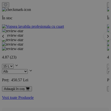
În stoc
În
4.87
(23)
4.
Preț:
450.57
Lei
Pr
Adaugă în coș
A
Vezi toate Produsele