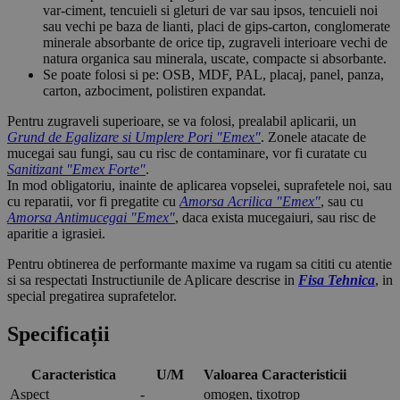
var-ciment, tencuieli si gleturi de var sau ipsos, tencuieli noi
sau vechi pe baza de lianti, placi de gips-carton, conglomerate
minerale absorbante de orice tip, zugraveli interioare vechi de
natura organica sau minerala, uscate, compacte si absorbante.
Se poate folosi si pe: OSB, MDF, PAL, placaj, panel, panza,
carton, azbociment, polistiren expandat.
Pentru zugraveli superioare, se va folosi, prealabil aplicarii, un
Grund de Egalizare si Umplere Pori "Emex"
. Zonele atacate de
mucegai sau fungi, sau cu risc de contaminare, vor fi curatate cu
Sanitizant "Emex Forte"
.
In mod obligatoriu, inainte de aplicarea vopselei, suprafetele noi, sau
cu reparatii, vor fi pregatite cu
Amorsa Acrilica "Emex"
, sau cu
Amorsa Antimucegai "Emex"
, daca exista mucegaiuri, sau risc de
aparitie a igrasiei.
Pentru obtinerea de performante maxime va rugam sa cititi cu atentie
si sa respectati Instructiunile de Aplicare descrise in
Fisa Tehnica
, in
special pregatirea suprafetelor.
Specificații
Caracteristica
U/M
Valoarea Caracteristicii
Aspect
-
omogen, tixotrop