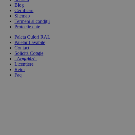
Blog
Certificări
Sitemap
Termeni și condiții
Protecție date
Paleta Culori RAL
Paletar Lavabile
Contact
Solicită Cotație
- Angajări -
Licențiere
Retur
Faq
STIRI RECENTE
Mucegai pe pereți: cauze, eliminare, prevenire | Emex
11.07.2026
Hidroizolație Terase și Balcoane | Emex
24.06.2026