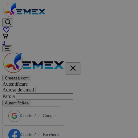
0
Creează cont
Autentificare
Adresa de email
Parola
Autentifică-te
Continuă cu Google
Continuă cu Facebook